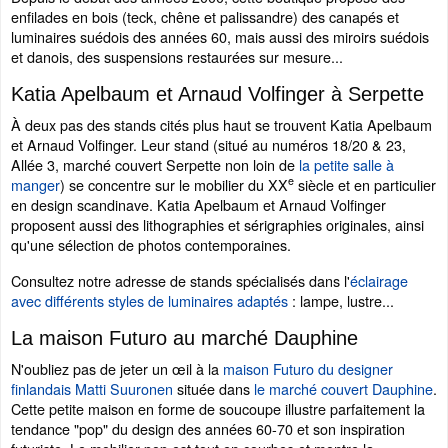
enfilades en bois (teck, chêne et palissandre) des canapés et
luminaires suédois des années 60, mais aussi des miroirs suédois
et danois, des suspensions restaurées sur mesure...
Katia Apelbaum et Arnaud Volfinger à Serpette
À deux pas des stands cités plus haut se trouvent Katia Apelbaum
et Arnaud Volfinger. Leur stand (situé au numéros 18/20 & 23,
Allée 3, marché couvert Serpette non loin de
la petite salle à
e
manger
) se concentre sur le mobilier du XX
siècle et en particulier
en design scandinave. Katia Apelbaum et Arnaud Volfinger
proposent aussi des lithographies et sérigraphies originales, ainsi
qu'une sélection de photos contemporaines.
Consultez notre adresse de stands spécialisés dans l'
éclairage
avec différents styles de luminaires adaptés
: lampe, lustre...
La maison Futuro au marché Dauphine
N'oubliez pas de jeter un œil à la
maison Futuro du designer
finlandais Matti Suuronen
située dans
le marché couvert Dauphine
.
Cette petite maison en forme de soucoupe illustre parfaitement la
tendance "pop" du design des années 60-70 et son inspiration