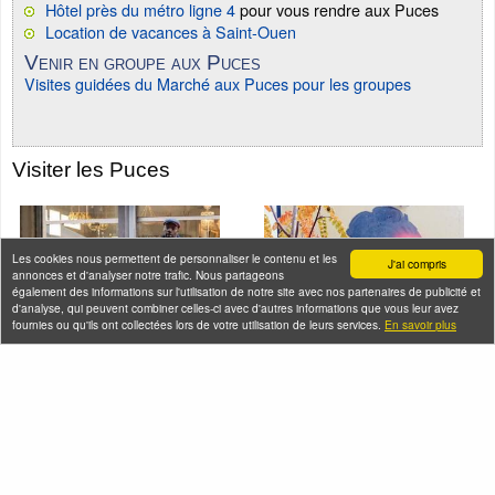
Hôtel près du métro ligne 4
pour vous rendre aux Puces
Location de vacances à Saint-Ouen
Venir en groupe aux Puces
Visites guidées du Marché aux Puces pour les groupes
Visiter les Puces
Les cookies nous permettent de personnaliser le contenu et les
J'ai compris
annonces et d'analyser notre trafic. Nous partageons
également des informations sur l'utilisation de notre site avec nos partenaires de publicité et
d'analyse, qui peuvent combiner celles-ci avec d'autres informations que vous leur avez
fournies ou qu'ils ont collectées lors de votre utilisation de leurs services.
En savoir plus
Ciné-balade aux
Street art à Saint-
Puces de Paris Saint-
Ouen
Ouen
Samedi 22 août 2026 (et 5
Samedi 08 août 2026
autres dates)