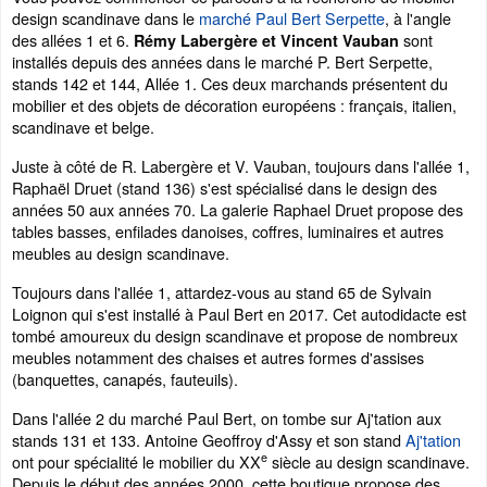
design scandinave dans le
marché Paul Bert Serpette
, à l'angle
des allées 1 et 6.
sont
Rémy Labergère et Vincent Vauban
installés depuis des années dans le marché P. Bert Serpette,
stands 142 et 144, Allée 1. Ces deux marchands présentent du
mobilier et des objets de décoration européens : français, italien,
scandinave et belge.
Juste à côté de R. Labergère et V. Vauban, toujours dans l'allée 1,
Raphaël Druet (stand 136) s'est spécialisé dans le design des
années 50 aux années 70. La galerie Raphael Druet propose des
tables basses, enfilades danoises, coffres, luminaires et autres
meubles au design scandinave.
Toujours dans l'allée 1, attardez-vous au stand 65 de Sylvain
Loignon qui s'est installé à Paul Bert en 2017. Cet autodidacte est
tombé amoureux du design scandinave et propose de nombreux
meubles notamment des chaises et autres formes d'assises
(banquettes, canapés, fauteuils).
Dans l'allée 2 du marché Paul Bert, on tombe sur Aj'tation aux
stands 131 et 133. Antoine Geoffroy d'Assy et son stand
Aj'tation
e
ont pour spécialité le mobilier du XX
siècle au design scandinave.
Depuis le début des années 2000, cette boutique propose des