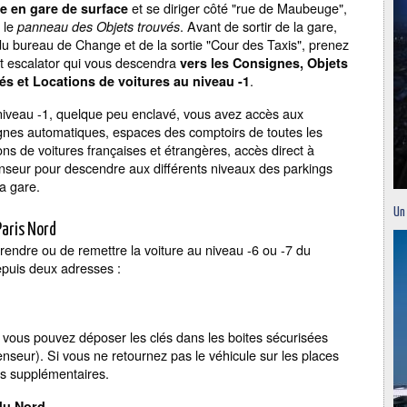
et se diriger côté "rue de Maubeuge",
e en gare de surface
 le
. Avant de sortir de la gare,
panneau des Objets trouvés
du bureau de Change et de la sortie "Cour des Taxis", prenez
tit escalator qui vous descendra
vers les
Consignes, Objets
.
és et Locations de voitures au niveau -1
niveau -1, quelque peu enclavé, vous avez accès aux
gnes automatiques, espaces des comptoirs de toutes les
ons de voitures françaises et étrangères, accès direct à
enseur pour descendre aux différents niveaux des parkings
a gare.
Un
Paris Nord
ndre ou de remettre la voiture au niveau -6 ou -7 du
epuis deux adresses :
 vous pouvez déposer les clés dans les boites sécurisées
censeur). Si vous ne retournez pas le véhicule sur les places
ais supplémentaires.
du Nord