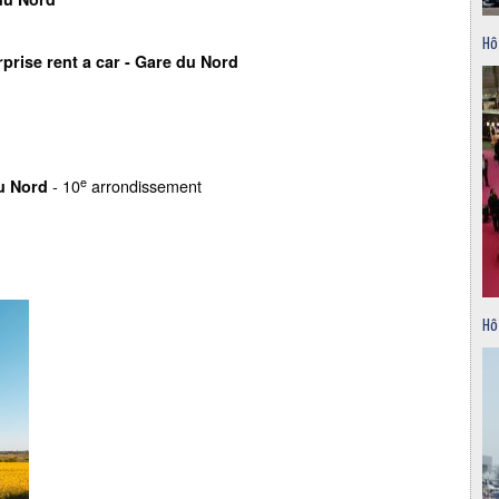
Hô
prise rent a car - Gare du Nord
e
- 10
arrondissement
du Nord
Hô