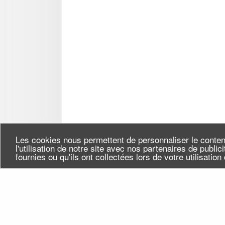
Les cookies nous permettent de personnaliser le conten
l'utilisation de notre site avec nos partenaires de publi
fournies ou qu'ils ont collectées lors de votre utilisatio
Seine-Saint-Denis Tourisme
Qui
140, avenue Jean Lolive
Flu
93695 Pantin Cedex