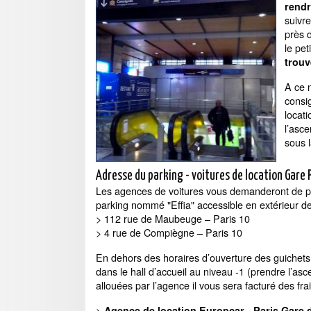
rendr
suivre
près 
le pe
trouv
A ce 
consi
locati
l’asc
sous l
Adresse du parking - voitures de location Gare 
Les agences de voitures vous demanderont de pre
parking nommé "Effia" accessible en extérieur d
> 112 rue de Maubeuge – Paris 10
> 4 rue de Compiègne – Paris 10
En dehors des horaires d’ouverture des guichets
dans le hall d’accueil au niveau -1 (prendre l’as
allouées par l’agence il vous sera facturé des fr
>
Agence de location Europcar - Paris Gare 