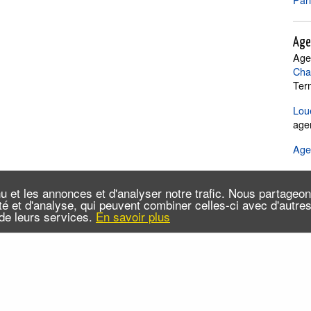
Age
Age
Cha
Ter
Loue
age
Age
Com
u et les annonces et d'analyser notre trafic. Nous partageo
Loca
cité et d'analyse, qui peuvent combiner celles-ci avec d'autr
n de leurs services.
En savoir plus
 sommes-nous ?
Infos pratiques
Contact
FAQ
x RSS