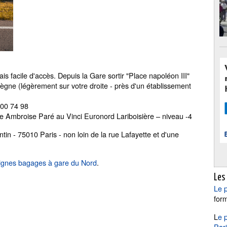
is facile d'accès. Depuis la Gare sortir "Place napoléon III"
iègne (légèrement sur votre droite - près d'un établissement
 00 74 98
rue Ambroise Paré au Vinci Euronord Lariboisière – niveau -4
in - 75010 Paris - non loin de la rue Lafayette et d'une
ignes bagages à gare du Nord
.
Les
Le 
for
L
e 
Par