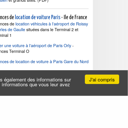
nces de
location de voiture Paris
- Ile de France
nces de
location véhicules à l'aéroport de Roissy
rles de Gaulle
situées dans le Terminal 2 et
minal 1
r une voiture à l'aéroport de Paris Orly
-
nces Terminal O
nces de location de voiture à Paris Gare du Nord
ptoirs de
locations voitures à Paris Gare de l'Est
J'ai compris
ns également des informations sur
tion de voiture aéroport privé Le Bourget
es informations que vous leur avez