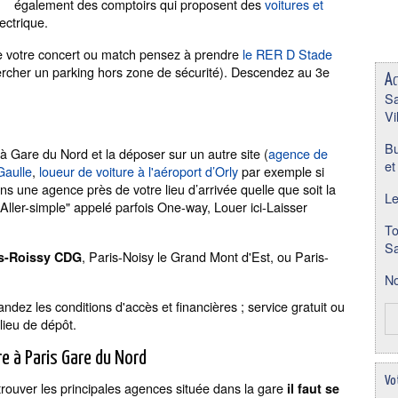
également des comptoirs qui proposent des
voitures et
lectrique.
dre votre concert ou match pensez à prendre
le RER D Stade
rcher un parking hors zone de sécurité). Descendez au 3e
Ac
Sa
Vi
Bu
e à Gare du Nord et la déposer sur un autre site (
agence de
et
Gaulle
,
loueur de voiture à l'aéroport d’Orly
par exemple si
ns une agence près de votre lieu d’arrivée quelle que soit la
Le
Aller-simple" appelé parfois One-way, Louer ici-Laisser
To
Sa
, Paris-Noisy le Grand Mont d'Est, ou Paris-
s-Roissy CDG
No
dez les conditions d'accès et financières ; service gratuit ou
lieu de dépôt.
e à Paris Gare du Nord
Vo
trouver les principales agences située dans la gare
il faut se