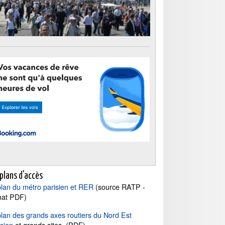
 plans d'accès
plan du métro parisien et RER
(source RATP -
mat PDF)
plan des grands axes routiers du Nord Est
isien
et grands sites. (PDF)