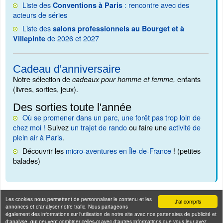
Liste des
: rencontre avec des
Conventions à Paris
acteurs de séries
Liste des
salons professionnels au Bourget et à
de 2026 et 2027
Villepinte
Cadeau d'anniversaire
Notre sélection de
enfants
cadeaux pour homme et femme,
(livres, sorties, jeux).
Des sorties toute l'année
Où se promener dans un parc, une forêt pas trop loin de
chez moi !
Suivez
un trajet de rando
ou faire une
activité de
plein air à Paris
.
Découvrir les
micro-aventures en Île-de-France
! (petites
balades)
Les cookies nous permettent de personnaliser le contenu et les
J'ai compris
annonces et d'analyser notre trafic. Nous partageons
également des informations sur l'utilisation de notre site avec nos partenaires de publicité et
d'analyse, qui peuvent combiner celles-ci avec d'autres informations que vous leur avez