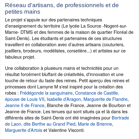
Réseau d'artisans, de professionnels et de
petites mains
Le projet s’appuie sur des partenaires techniques
d’enseignement du territoire (Le lycée La Source -Nogent-sur-
Marne- DTMS et des femmes de la maison de quartier Floréal de
Saint-Denis). Les étudiants et partenaires de ces structures
travaillent en collaboration avec d’autres artisans (couturiers,
joailliers, brodeurs, modélistes, corsetière...) et artistes sur ce
fabuleux projet.
Une collaboration à plusieurs mains et technicités pour un
résultat forcément bluffant de créativités, d'innovation et une
touche de retour du faste des reines. Petit aperçu des reines et
princesses dont Lamyne M s'est inspiré pour la création des
robes :
Frédégonde la sanguinaire
,
Constance de Castille,
épouse de Louis VII
,
Isabelle d’Aragon
,
Marguerite de Flandre
,
Jeanne II de France
, Blanche de France, Jeanne de Bourbon et
Jeanne de France. Les tenues qui sont situés ça et là dans les
différents sites de Saint-Denis ont été imaginées pour
Bertrade
de Laon, dite Berthe au Grand Pied
,
Marie de Brienne
,
Marguerite d’Artois
et Valentine Visconti.