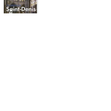
Livre sur la Basilique et ses chantiers
Livre : La Basilique Saint-Denis et ses grands chantiers
paru en
avril 2022, auteur : Jean-Michel-Leniaud
Livre sur les gisants de la Basilique St Denis
Les Gisants de la Basilique de Saint-Denis
, auteur : Antoine
Schneck
Le petit plus !
Retrouvez nos
idées cadeaux sur le thème de la Basilique
Basilique cathédrale de Saint-Denis
|
Plan de site
|
Seine-Saint-
Denis Tourisme