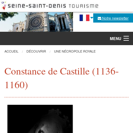
Notre newsletter
MENU
ACCUEIL
DÉCOUVRIR
UNE NÉCROPOLE ROYALE
Découvrir
Constance de Castille (1136-
1160)
Agenda
Fabrique de la flèche
Visites, activités
Pratique