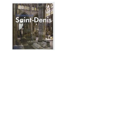
Livre sur la Basilique et ses
chantiers
Livre : La Basilique Saint-
Denis et ses grands chantiers
paru en avril 2022, auteur :
Jean-Michel-Leniaud
Livre sur les gisants de la
Basilique St Denis
Les Gisants de la Basilique de
Saint-Denis
, auteur : Antoine