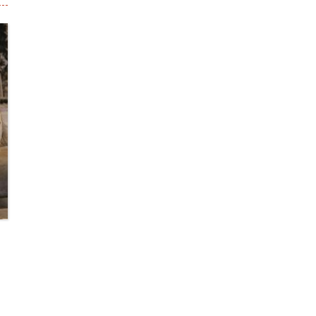
er et la restauration
uillaume Legrand
rd
Debret
-Duc
identale et horloge