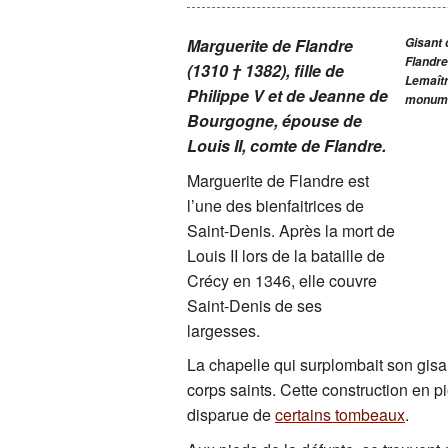
Les incontournables
Marguerite de Flandre
Gisant 
Flandre
(1310 † 1382), fille de
saint Denis
Lemaîtr
Philippe V et de Jeanne de
monume
Bourgogne, épouse de
Une nécropole royale
Louis II, comte de Flandre.
Orgue de la basilique-cathédrale
Marguerite de Flandre est
l’une des bienfaitrices de
Lexique de la Basilique Saint-Deni
Saint-Denis. Après la mort de
Louis II lors de la bataille de
Bibliographie
Crécy en 1346, elle couvre
Saint-Denis de ses
Dossier de presse
largesses.
La chapelle qui surplombait son gisa
corps saints. Cette construction en p
disparue de
certains tombeaux
.