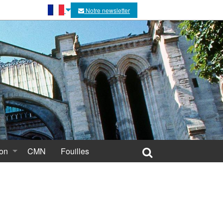
Notre newsletter
ion
CMN
Fouilles
ns et rénovations
es restaurations
 restauration