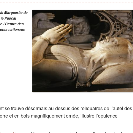
Activités pédagogiques
Basilique sensorielle
Napoléon 1
de Marguerite de
 © Pascal
Tournages
Jacques-G
e / Centre des
nts nationaux
Festival
La tour no
François 
s
Viollet-le
Façade occ
nt se trouve désormais au-dessus des reliquaires de l’autel des
ierre et en bois magnifiquement ornée, illustre l’opulence