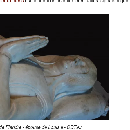
deux chiens
qui tiennent un os entre leurs pattes, signalant que
de Flandre - épouse de Louis II - CDT93