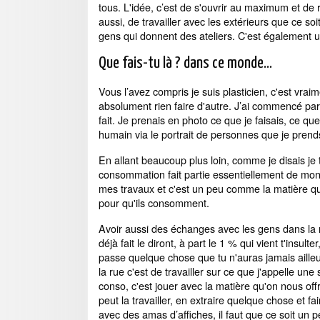
tous. L'idée, c’est de s'ouvrir au maximum et de
aussi, de travailler avec les extérieurs que ce s
gens qui donnent des ateliers. C'est également un
Que fais-tu là ? dans ce monde…
Vous l’avez compris je suis plasticien, c'est vrai
absolument rien faire d'autre. J’ai commencé par l
fait. Je prenais en photo ce que je faisais, ce que
humain via le portrait de personnes que je prend
En allant beaucoup plus loin, comme je disais je 
consommation fait partie essentiellement de mon 
mes travaux et c'est un peu comme la matière qui
pour qu'ils consomment.
Avoir aussi des échanges avec les gens dans la rue
déjà fait le diront, à part le 1 % qui vient t'insul
passe quelque chose que tu n'auras jamais aille
la rue c'est de travailler sur ce que j'appelle une s
conso, c'est jouer avec la matière qu'on nous off
peut la travailler, en extraire quelque chose et 
avec des amas d’affiches, il faut que ce soit un 