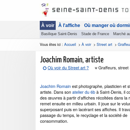
À voir
À l'affiche
Où manger où dormi
Basilique Saint-Denis
Stade de France
Marché a
Vous êtes ici :
Accueil
>
À voir
>
Street art
>
Graffeu
Joachim Romain, artiste
Où voir du Street art ?
Graffeurs, street 
Joachim Romain
est photographe, plasticien et s
artiste. Dans son
atelier du 6b
à Saint-Denis, il 
des œuvres à partir d'affiches récoltées dans la r
remet ensuite en milieu urbain. Il joue sur le vol
superposant puis en lacérant ses affiches. Il trava
passage du temps, le recyclage et la société de
consommation.