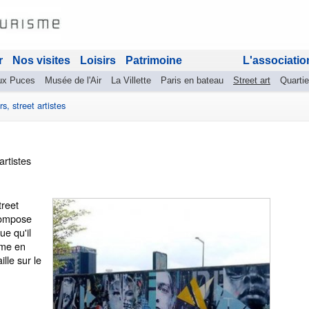
r
Nos visites
Loisirs
Patrimoine
L'associatio
ux Puces
Musée de l'Air
La Villette
Paris en bateau
Street art
Quartie
rs, street artistes
artistes
treet
compose
ue qu'il
ume en
ille sur le