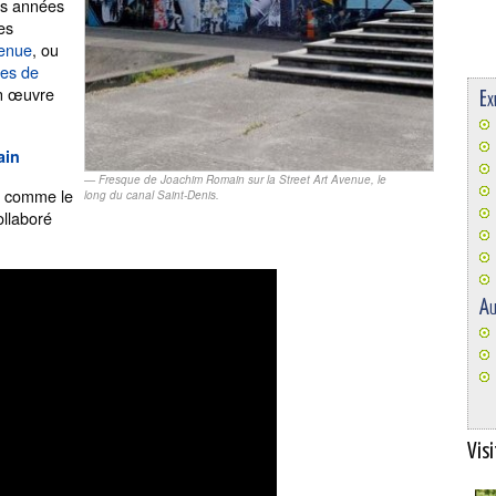
es années
des
venue
, ou
ges de
un œuvre
Ex
ain
Fresque de Joachim Romain sur la Street Art Avenue, le
s comme le
long du canal Saint-Denis.
ollaboré
Au
Visi