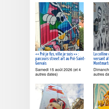
<< Pré je fus, ville je suis >> :
La colline
parcours street art au Pré-Saint-
versant al
Gervais
Montmartr
Samedi 15 août 2026 (et 4
Dimanche
autres dates)
autres d