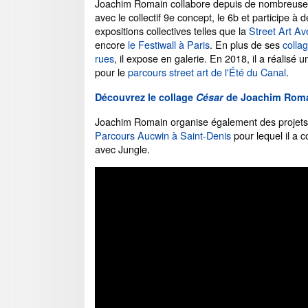
Joachim Romain collabore depuis de nombreus
avec le collectif 9e concept, le 6b et participe à 
expositions collectives telles que la
Street Art A
encore
le Festiwall à Paris
. En plus de ses
colla
rues
, il expose en galerie. En 2018, il a réalisé 
pour le
parcours street art de l'Été du Canal
.
Découvrez le collage
César
de Joachim Rom
Joachim Romain organise également des projet
Parcours Aucwin à Saint-Denis
pour lequel il a c
avec Jungle.