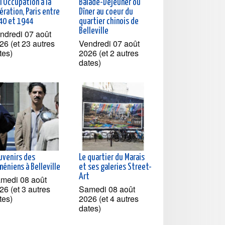
l'Occupation à la
Balade-Déjeuner ou
ération, Paris entre
Dîner au coeur du
40 et 1944
quartier chinois de
Belleville
ndredi 07 août
26 (et 23 autres
Vendredi 07 août
tes)
2026 (et 2 autres
dates)
uvenirs des
Le quartier du Marais
éniens à Belleville
et ses galeries Street-
Art
medi 08 août
26 (et 3 autres
Samedi 08 août
tes)
2026 (et 4 autres
dates)