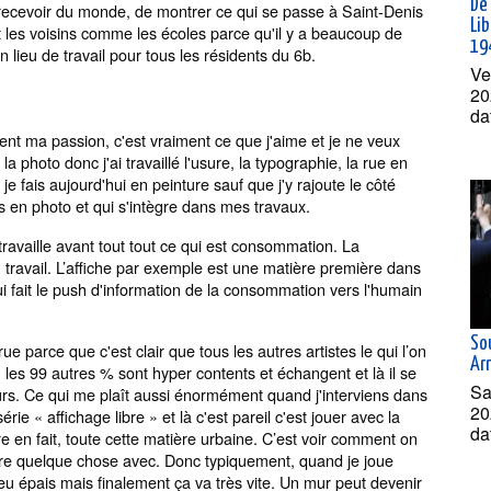
De 
 recevoir du monde, de montrer ce qui se passe à Saint-Denis
Lib
oit les voisins comme les écoles parce qu'il y a beaucoup de
19
 lieu de travail pour tous les résidents du 6b.
Ve
20
da
ment ma passion, c'est vraiment ce que j'aime et je ne veux
a photo donc j'ai travaillé l'usure, la typographie, la rue en
 je fais aujourd'hui en peinture sauf que j'y rajoute le côté
s en photo et qui s'intègre dans mes travaux.
travaille avant tout tout ce qui est consommation. La
travail. L’affiche par exemple est une matière première dans
 fait le push d'information de la consommation vers l'humain
So
 parce que c'est clair que tous les autres artistes le qui l’on
Arm
ter, les 99 autres % sont hyper contents et échangent et là il se
Sa
urs. Ce qui me plaît aussi énormément quand j'interviens dans
20
érie « affichage libre » et là c'est pareil c'est jouer avec la
da
re en fait, toute cette matière urbaine. C’est voir comment on
faire quelque chose avec. Donc typiquement, quand je joue
peu épais mais finalement ça va très vite. Un mur peut devenir