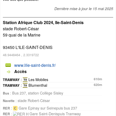
Dernière mise à jour le
15 mai 2025
Station Afrique Club 2024, Ile-Saint-Denis
stade Robert-César
59 quai de la Marine
93450
L'ILE-SAINT-DENIS
48.9448464
,
2.3319722
www.lile-saint-denis.fr/
Accès
:
Les Mobiles
610m
TRAMWAY
:
Blumenthal
620m
TRAMWAY
: Bus 237, station Collège Sisley
Bus
: stade Robert-César
Navette
:
Gare Epinay sur Seinepuis bus 237
RER
:
Gare Saint-Denispuis Tramway
RER