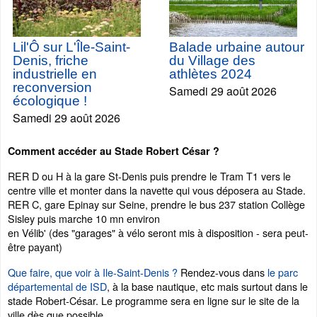
Lil'Ô sur L'Île-Saint-
Balade urbaine autour
Denis, friche
du Village des
industrielle en
athlètes 2024
reconversion
Samedi 29 août 2026
écologique !
Samedi 29 août 2026
Comment accéder au Stade Robert César ?
RER D ou H à la gare St-Denis puis prendre le Tram T1 vers le
centre ville et monter dans la navette qui vous déposera au Stade.
RER C, gare Epinay sur Seine, prendre le bus 237 station Collège
Sisley puis marche 10 mn environ
en Vélib' (des "garages" à vélo seront mis à disposition - sera peut-
être payant)
Que faire, que voir à Ile-Saint-Denis ?
Rendez-vous dans
le parc
départemental de ISD
, à la base nautique, etc mais surtout dans le
stade Robert-César. Le programme sera en ligne sur le site de la
ville dès que possible.