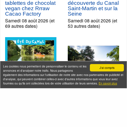
tablettes de chocolat
découverte du Canal
vegan chez Rrraw
Saint-Martin et sur la
Cacao Factory
Seine
Samedi 08 août 2026 (et
Samedi 08 août 2026 (et
69 autres dates)
53 autres dates)
Les cookies nous permettent de personnaliser le contenu et les
J'ai compris
annonces et d'analyser notre trafic. Nous partageons
également des informations sur l'utilisation de notre site avec nos partenaires de publicité et
d'analyse, qui peuvent combiner celles-ci avec d'autres informations que vous leur avez
fournies ou qu'ils ont collectées lors de votre utilisation de leurs services.
En savoir plus
Séance découverte
Exploration du Parc
en canoë-kayak sur le
de l'Ile-Saint-Denis
canal de l'Ourcq
Samedi 08 août 2026
Samedi 08 août 2026 (et
15 autres dates)