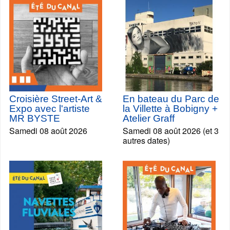
Croisière Street-Art &
En bateau du Parc de
Expo avec l'artiste
la Villette à Bobigny +
MR BYSTE
Atelier Graff
Samedi 08 août 2026
Samedi 08 août 2026 (et 3
autres dates)