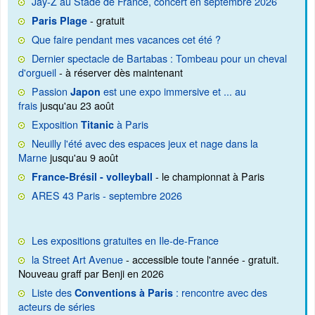
Jay-Z au Stade de France, concert en septembre 2026
- gratuit
Paris Plage
Que faire pendant mes vacances cet été ?
Dernier spectacle de Bartabas : Tombeau pour un cheval
d'orgueil
- à réserver dès maintenant
Passion
est une expo immersive et ... au
Japon
frais
jusqu'au 23 août
Exposition
à Paris
Titanic
Neuilly l'été avec des espaces jeux et nage dans la
Marne
jusqu'au 9 août
- le championnat à Paris
France-Brésil - volleyball
ARES 43 Paris - septembre 2026
Les expositions gratuites en Ile-de-France
la Street Art Avenue
- accessible toute l'année - gratuit.
Nouveau graff par Benji en 2026
Liste des
: rencontre avec des
Conventions à Paris
acteurs de séries