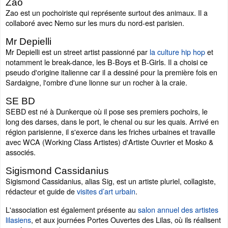
Zao
Zao est un pochoiriste qui représente surtout des animaux. Il a
collaboré avec Nemo sur les murs du nord-est parisien.
Mr Depielli
Mr Depielli est un street artist passionné par
la culture hip hop
et
notamment le break-dance, les B-Boys et B-Girls. Il a choisi ce
pseudo d'origine italienne car il a dessiné pour la première fois en
Sardaigne, l'ombre d'une lionne sur un rocher à la craie.
SE BD
SEBD est né à Dunkerque où il pose ses premiers pochoirs, le
long des darses, dans le port, le chenal ou sur les quais. Arrivé en
région parisienne, il s'exerce dans les friches urbaines et travaille
avec WCA (Working Class Artistes) d'Artiste Ouvrier et Mosko &
associés.
Sigismond Cassidanius
Sigismond Cassidanius, alias Sig, est un artiste pluriel, collagiste,
rédacteur et guide de
visites d’art urbain
.
L'association est également présente au
salon annuel des artistes
lilasiens
, et aux journées Portes Ouvertes des Lilas, où ils réalisent