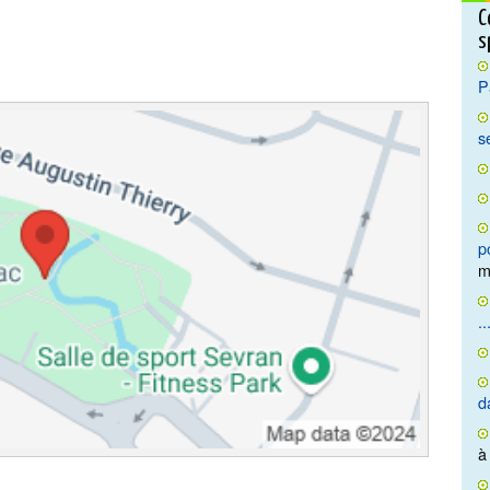
C
s
P
s
p
m
..
d
à