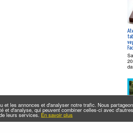
Ate
ta
ve
Fa
Sa
20
da
u et les annonces et d'analyser notre trafic. Nous partageo
cité et d'analyse, qui peuvent combiner celles-ci avec d'autr
n de leurs services.
En savoir plus
Sé
ca