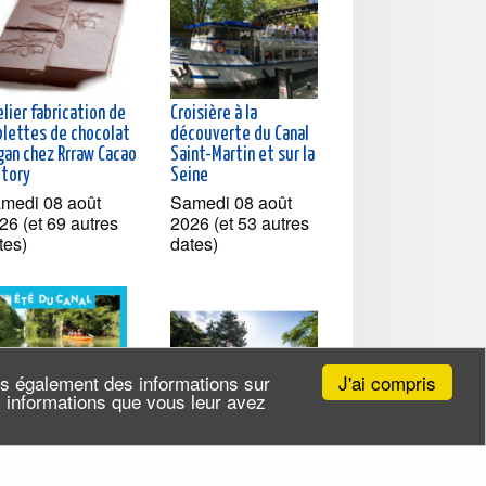
lier fabrication de
Croisière à la
blettes de chocolat
découverte du Canal
gan chez Rrraw Cacao
Saint-Martin et sur la
ctory
Seine
medi 08 août
Samedi 08 août
26 (et 69 autres
2026 (et 53 autres
tes)
dates)
J'ai compris
ns également des informations sur
es informations que vous leur avez
ance découverte en
Exploration du Parc de
noë-kayak sur le
l'Ile-Saint-Denis