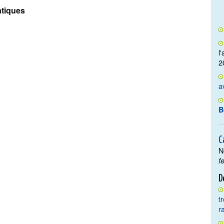
tiques
l
2
a
B
C
N
f
D
t
r