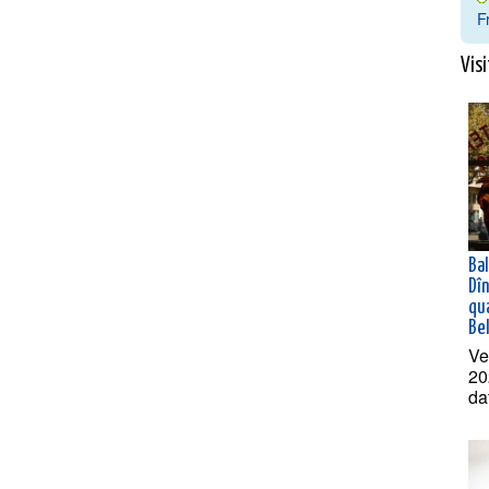
F
Visi
Ba
Dî
qua
Bel
Ve
20
da