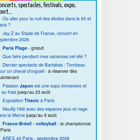
oncerts, spectacles, festivals, expo,
port...
Où aller pour la nuit des étoiles dans le 93 et
aris ?
Jay-Z au Stade de France, concert en
eptembre 2026
- gratuit
Paris Plage
Que faire pendant mes vacances cet été ?
Dernier spectacle de Bartabas : Tombeau
our un cheval d'orgueil
- à réserver dès
aintenant
Passion
est une expo immersive et
Japon
. au frais
jusqu'au 23 août
Exposition
à Paris
Titanic
Neuilly l'été avec des espaces jeux et nage
ans la Marne
jusqu'au 9 août
- le championnat
France-Brésil - volleyball
 Paris
ARES 43 Paris - septembre 2026