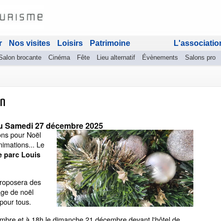
r
Nos visites
Loisirs
Patrimoine
L'associatio
Salon brocante
Cinéma
Fête
Lieu alternatif
Évènements
Salons pro
an
u
Samedi 27 décembre 2025
ons pour Noël
imations... Le
e parc Louis
proposera des
age de noël
pour tous.
embre et à 18h le dimanche 21 décembre devant l'hôtel de