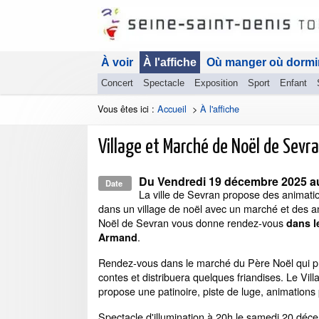
À voir
À l'affiche
Où manger où dormi
Concert
Spectacle
Exposition
Sport
Enfant
Vous êtes ici :
Accueil
>
À l'affiche
Village et Marché de Noël de Sevr
Du
Vendredi 19 décembre 2025
a
Date
La ville de Sevran propose des animati
dans un village de noël avec un marché et des an
Noël de Sevran vous donne rendez-vous
dans l
.
Armand
Rendez-vous dans le marché du Père Noël qui 
contes et distribuera quelques friandises. Le Vill
propose une patinoire, piste de luge, animations 
Spectacle d'illumination à 20h le samedi 20 déc