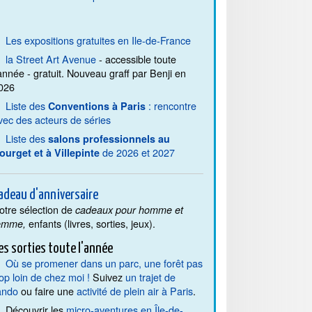
Les expositions gratuites en Ile-de-France
la Street Art Avenue
- accessible toute
'année - gratuit. Nouveau graff par Benji en
026
Liste des
: rencontre
Conventions à Paris
vec des acteurs de séries
Liste des
salons professionnels au
de 2026 et 2027
ourget et à Villepinte
adeau d'anniversaire
otre sélection de
cadeaux pour homme et
enfants (livres, sorties, jeux).
emme,
es sorties toute l'année
Où se promener dans un parc, une forêt pas
rop loin de chez moi !
Suivez
un trajet de
ando
ou faire une
activité de plein air à Paris
.
Découvrir les
micro-aventures en Île-de-