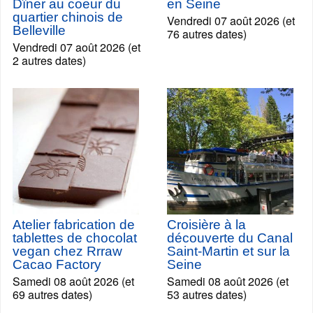
Dîner au coeur du
en Seine
quartier chinois de
Vendredi 07 août 2026 (et
Belleville
76 autres dates)
Vendredi 07 août 2026 (et
2 autres dates)
Atelier fabrication de
Croisière à la
tablettes de chocolat
découverte du Canal
vegan chez Rrraw
Saint-Martin et sur la
Cacao Factory
Seine
Samedi 08 août 2026 (et
Samedi 08 août 2026 (et
69 autres dates)
53 autres dates)