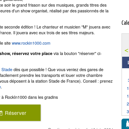
e soir le grand frisson sur des musiques, grands titres des
eures d'un show organisé, réalisé par des passionnés de la
Cal
te seconde édition ! Le chanteur et musicien "M" jouera avec
ance. Il jouera avec eux trois de ses titres majeurs.
le site
www.rockin1000.com
via la bouton "réserver" ci-
show, réservez votre place
u Stade
dès que possible ! Que vous veniez des gares de
cilement prendre les transports et louer votre chambre
vous déposent à la station Stade de France). Conseil : prenez
e
.
r à RockIn1000 dans les gradins
Réserver