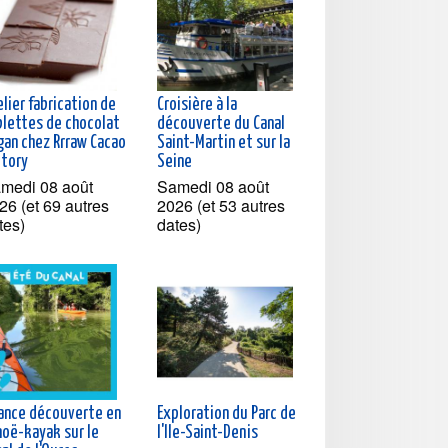
lier fabrication de
Croisière à la
blettes de chocolat
découverte du Canal
gan chez Rrraw Cacao
Saint-Martin et sur la
ctory
Seine
medi 08 août
Samedi 08 août
26 (et 69 autres
2026 (et 53 autres
tes)
dates)
ance découverte en
Exploration du Parc de
noë-kayak sur le
l'Ile-Saint-Denis