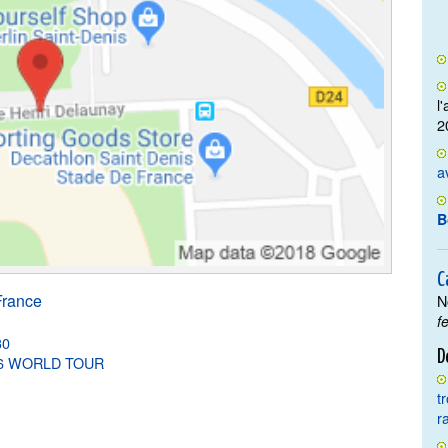
l
2
a
B
C
France
N
f
30
D
026 WORLD TOUR
t
r