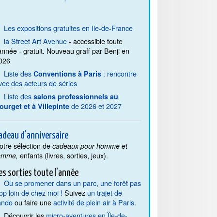
Les expositions gratuites en Ile-de-France
la Street Art Avenue
- accessible toute
'année - gratuit. Nouveau graff par Benji en
026
Liste des
: rencontre
Conventions à Paris
vec des acteurs de séries
Liste des
salons professionnels au
de 2026 et 2027
ourget et à Villepinte
adeau d'anniversaire
otre sélection de
cadeaux pour homme et
enfants (livres, sorties, jeux).
emme,
es sorties toute l'année
Où se promener dans un parc, une forêt pas
rop loin de chez moi !
Suivez
un trajet de
ando
ou faire une
activité de plein air à Paris
.
Découvrir les
micro-aventures en Île-de-