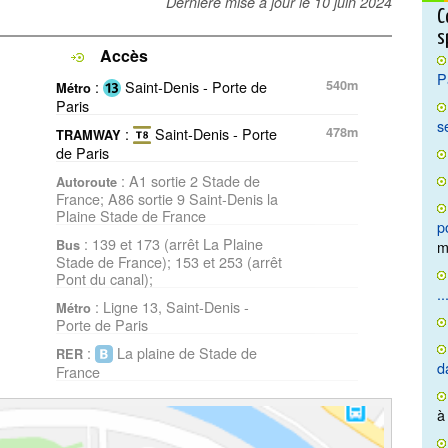
Dernière mise à jour le
10 juin 2024
C
s
Accès
P
:
Saint-Denis - Porte de
540m
Métro
Paris
s
:
Saint-Denis - Porte
478m
TRAMWAY
de Paris
: A1 sortie 2 Stade de
Autoroute
France; A86 sortie 9 Saint-Denis la
Plaine Stade de France
p
: 139 et 173 (arrêt La Plaine
Bus
m
Stade de France); 153 et 253 (arrêt
Pont du canal);
..
: Ligne 13, Saint-Denis -
Métro
Porte de Paris
:
La plaine de Stade de
RER
d
France
à