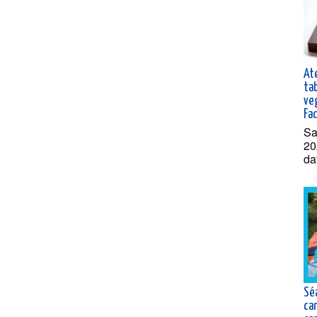
Ate
ta
ve
Fa
Sa
20
da
Sé
ca