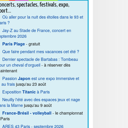
oncerts, spectacles, festivals, expo,
port...
Où aller pour la nuit des étoiles dans le 93 et
aris ?
Jay-Z au Stade de France, concert en
eptembre 2026
- gratuit
Paris Plage
Que faire pendant mes vacances cet été ?
Dernier spectacle de Bartabas : Tombeau
our un cheval d'orgueil
- à réserver dès
aintenant
Passion
est une expo immersive et
Japon
. au frais
jusqu'au 23 août
Exposition
à Paris
Titanic
Neuilly l'été avec des espaces jeux et nage
ans la Marne
jusqu'au 9 août
- le championnat
France-Brésil - volleyball
 Paris
ARES 43 Paris - septembre 2026