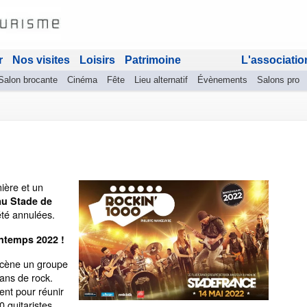
r
Nos visites
Loisirs
Patrimoine
L'associatio
Salon brocante
Cinéma
Fête
Lieu alternatif
Évènements
Salons pro
ière et un
au Stade de
été annulées.
ntemps 2022 !
 scène un groupe
ans de rock.
ent pour réunir
 guitaristes,