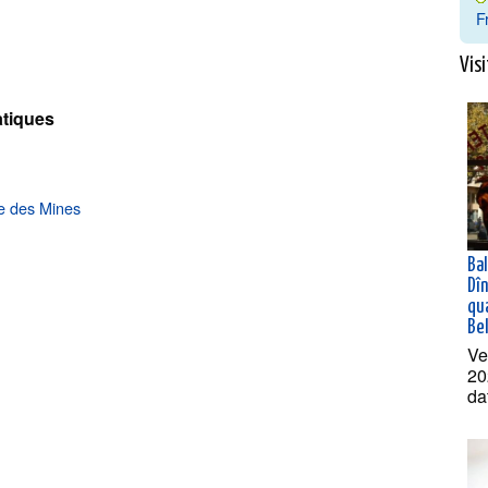
F
Visi
tiques
e des Mines
Ba
Dî
qua
Bel
Ve
20
da