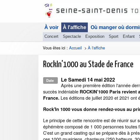
À voir
À l'affiche
Où manger où dormi
Concert
Spectacle
Exposition
Sport
Enfant
Vous êtes ici :
Accueil
>
À l'affiche
RockIn'1000 au Stade de France
Le
Samedi 14 mai 2022
Date
Après une première édition l'année dern
succès indéniable
ROCKIN’1000 Paris revient 
Les éditions de juillet 2020 et 2021 ont 
France.
Rock'In 1000 vous donne rendez-vous au pri
Le principe de cette rencontre est de réunir sur
éphémère composé de 1 000 personnes toutes f
C'est un grand casting qui se prépare dès à prés
ces 1000 musiciens, chanteurs (250 batteurs, 300