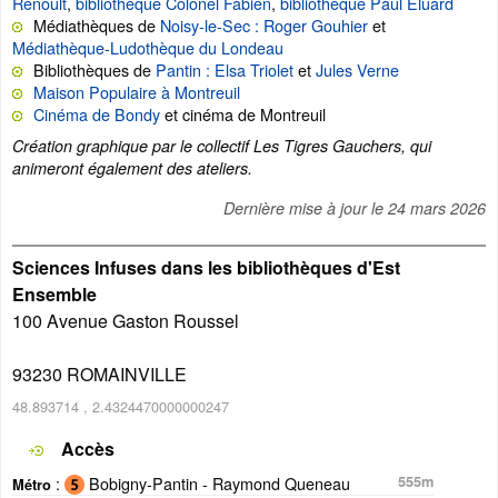
Renoult
,
bibliothèque Colonel Fabien
,
bibliothèque Paul Eluard
Médiathèques de
Noisy-le-Sec : Roger Gouhier
et
Médiathèque-Ludothèque du Londeau
Bibliothèques de
Pantin : Elsa Triolet
et
Jules Verne
Maison Populaire à Montreuil
Cinéma de Bondy
et cinéma de Montreuil
Création graphique par le collectif Les Tigres Gauchers, qui
animeront également des ateliers.
Dernière mise à jour le
24 mars 2026
Sciences Infuses dans les bibliothèques d'Est
Ensemble
100 Avenue Gaston Roussel
93230
ROMAINVILLE
48.893714
,
2.4324470000000247
Accès
:
Bobigny-Pantin - Raymond Queneau
555m
Métro