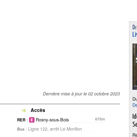
De
Li
Dernière mise à jour le
02 octobre 2023
D
De
Accès
I
:
Rosny-sous-Bois
675m
RER
S
: Ligne 122, arrêt Le-Morillon
Bus
Re