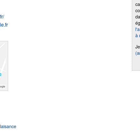
ca
co
r/
da
é
e.fr
l'
à 
Je
(a
laisance