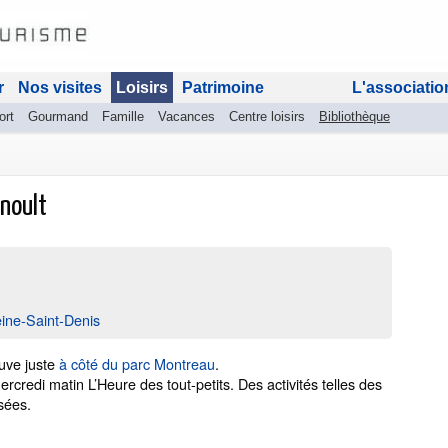
r
Nos visites
Loisirs
Patrimoine
L'associatio
ort
Gourmand
Famille
Vacances
Centre loisirs
Bibliothèque
enoult
ine-Saint-Denis
ouve juste
à côté du parc Montreau
.
credi matin L’Heure des tout-petits. Des activités telles des
sées.