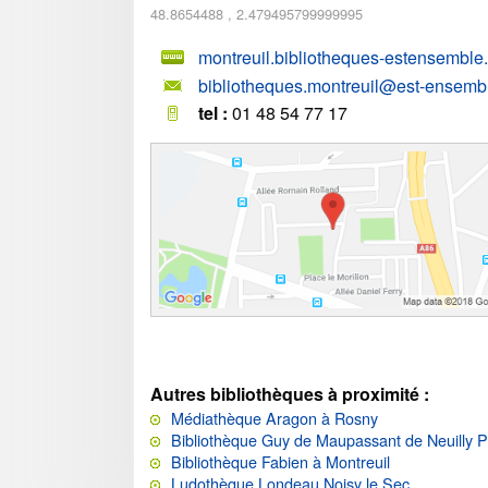
48.8654488
,
2.479495799999995
montreuil.bibliotheques-estensemble.f
bibliotheques.montreuil@est-ensembl
tel :
01 48 54 77 17
Autres bibliothèques à proximité :
Médiathèque Aragon à Rosny
Bibliothèque Guy de Maupassant de Neuilly P
Bibliothèque Fabien à Montreuil
Ludothèque Londeau Noisy le Sec