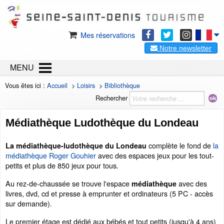
Mes réservations
Notre newsletter
MENU
Vous êtes ici :
Accueil
>
Loisirs
>
Bibliothèque
Rechercher
Médiathèque Ludothèque du Londeau
complète le fond de
la
La médiathèque-ludothèque du Londeau
médiathèque Roger Gouhier
avec des espaces jeux pour les tout-
petits et plus de 850 jeux pour tous.
Au rez-de-chaussée se trouve l'espace
avec des
médiathèque
livres, dvd, cd et presse à emprunter et ordinateurs (5 PC - accès
sur demande).
Le premier étage est dédié aux bébés et tout petits (jusqu'à 4 ans)