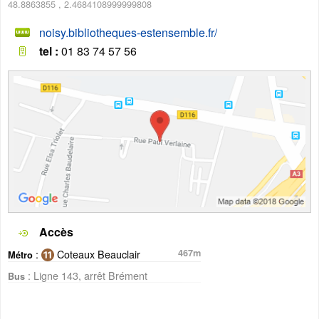
48.8863855
,
2.4684108999999808
noisy.bibliotheques-estensemble.fr/
tel :
01 83 74 57 56
Accès
:
Coteaux Beauclair
467m
Métro
: Ligne 143, arrêt Brément
Bus