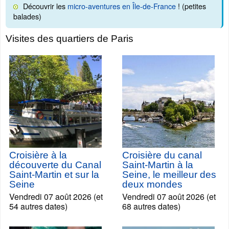
Découvrir les
micro-aventures en Île-de-France
! (petites
balades)
Visites des quartiers de Paris
Croisière à la
Croisière du canal
découverte du Canal
Saint-Martin à la
Saint-Martin et sur la
Seine, le meilleur des
Seine
deux mondes
Vendredi 07 août 2026 (et
Vendredi 07 août 2026 (et
54 autres dates)
68 autres dates)