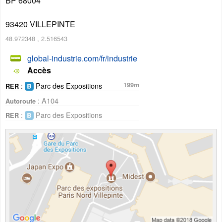
BP 68004
93420
VILLEPINTE
48.972348
,
2.516543
global-industrie.com/fr/industrie
Accès
:
Parc des Expositions
199m
RER
: A104
Autoroute
:
Parc des Expositions
RER