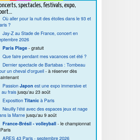
oncerts, spectacles, festivals, expo,
port...
Où aller pour la nuit des étoiles dans le 93 et
aris ?
Jay-Z au Stade de France, concert en
eptembre 2026
- gratuit
Paris Plage
Que faire pendant mes vacances cet été ?
Dernier spectacle de Bartabas : Tombeau
our un cheval d'orgueil
- à réserver dès
aintenant
Passion
est une expo immersive et
Japon
. au frais
jusqu'au 23 août
Exposition
à Paris
Titanic
Neuilly l'été avec des espaces jeux et nage
ans la Marne
jusqu'au 9 août
- le championnat
France-Brésil - volleyball
 Paris
ARES 43 Paris - septembre 2026