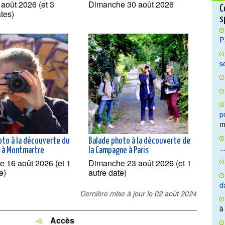
 août 2026 (et 3
Dimanche 30 août 2026
C
ates)
s
P
s
p
m
oto à la découverte du
Balade photo à la découverte de
..
t à Montmartre
la Campagne à Paris
 16 août 2026 (et 1
Dimanche 23 août 2026 (et 1
e)
autre date)
d
Dernière mise à jour le
02 août 2024
à
Accès