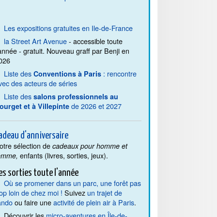
Les expositions gratuites en Ile-de-France
la Street Art Avenue
- accessible toute
'année - gratuit. Nouveau graff par Benji en
026
Liste des
: rencontre
Conventions à Paris
vec des acteurs de séries
Liste des
salons professionnels au
de 2026 et 2027
ourget et à Villepinte
adeau d'anniversaire
otre sélection de
cadeaux pour homme et
enfants (livres, sorties, jeux).
emme,
es sorties toute l'année
Où se promener dans un parc, une forêt pas
rop loin de chez moi !
Suivez
un trajet de
ando
ou faire une
activité de plein air à Paris
.
Découvrir les
micro-aventures en Île-de-