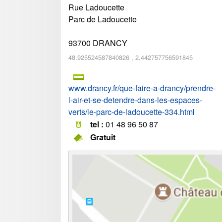
Rue Ladoucette
Parc de Ladoucette
93700
DRANCY
48.925524587840826
,
2.442757756591845
www.drancy.fr/que-faire-a-drancy/prendre-
l-air-et-se-detendre-dans-les-espaces-
verts/le-parc-de-ladoucette-334.html
tel :
01 48 96 50 87
Gratuit