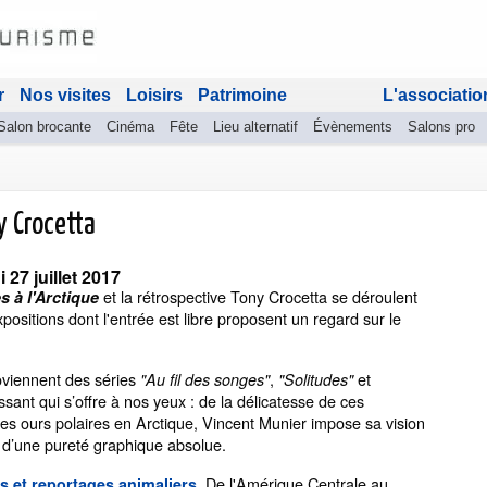
r
Nos visites
Loisirs
Patrimoine
L'associatio
Salon brocante
Cinéma
Fête
Lieu alternatif
Évènements
Salons pro
y Crocetta
 27 juillet 2017
et la rétrospective Tony Crocetta se déroulent
 à l'Arctique
sitions dont l'entrée est libre proposent un regard sur le
oviennent des séries
,
et
"Au fil des songes"
"Solitudes"
ssant qui s’offre à nos yeux : de la délicatesse de ces
e des ours polaires en Arctique, Vincent Munier impose sa vision
 d’une pureté graphique absolue.
. De l'Amérique Centrale au
s et reportages animaliers