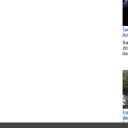
So
Arm
Sa
20
da
Cro
dé
Sai