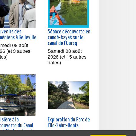
uvenirs des
Séance découverte en
éniens à Belleville
canoë-kayak sur le
canal de l'Ourcq
medi 08 août
26 (et 3 autres
Samedi 08 août
tes)
2026 (et 15 autres
dates)
isière à la
Exploration du Parc de
couverte du Canal
l'Ile-Saint-Denis
nt-Martin et sur la
Samedi 08 août