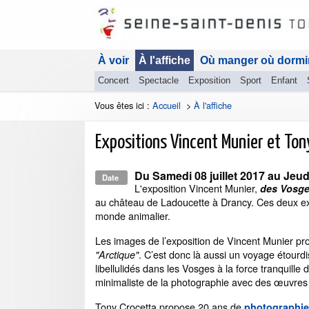
À voir
À l'affiche
Où manger où dormi
Concert
Spectacle
Exposition
Sport
Enfant
Vous êtes ici :
Accueil
>
À l'affiche
Expositions Vincent Munier et Ton
Du
Samedi 08 juillet 2017
au
Jeudi
Date
L'exposition Vincent Munier,
des Vosges
au château de Ladoucette à Drancy. Ces deux expo
monde animalier.
Les images de l’exposition de Vincent Munier pr
. C’est donc là aussi un voyage étourdi
"Arctique"
libellulidés dans les Vosges à la force tranquill
minimaliste de la photographie avec des œuvres
Tony Crocetta propose 20 ans de
photographie