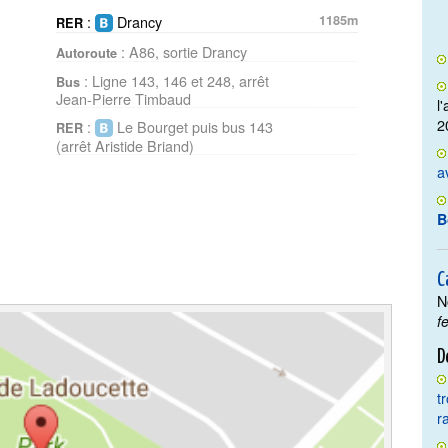
:
Drancy
1185m
RER
: A86, sortie Drancy
Autoroute
: Ligne 143, 146 et 248, arrêt
Bus
Jean-Pierre Timbaud
l
2
:
Le Bourget puis bus 143
RER
(arrêt Aristide Briand)
a
B
C
N
f
D
t
r