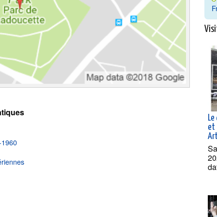
F
Visi
tiques
Le 
et 
Ar
0-1960
Sa
20
ériennes
da