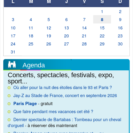
L
M
M
J
V
S
D
1
2
3
4
5
6
7
9
8
10
11
12
13
14
15
16
17
18
19
20
21
22
23
24
25
26
27
28
29
30
31
Agenda
Concerts, spectacles, festivals, expo,
sport...
Où aller pour la nuit des étoiles dans le 93 et Paris ?
Jay-Z au Stade de France, concert en septembre 2026
- gratuit
Paris Plage
Que faire pendant mes vacances cet été ?
Dernier spectacle de Bartabas : Tombeau pour un cheval
d'orgueil
- à réserver dès maintenant