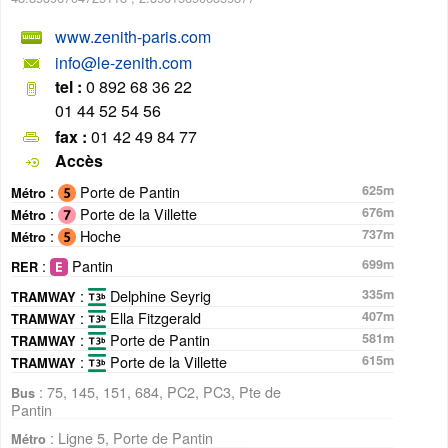
www.zenith-paris.com
info@le-zenith.com
tel :
0 892 68 36 22
01 44 52 54 56
fax :
01 42 49 84 77
Accès
:
Porte de Pantin
625m
Métro
:
Porte de la Villette
676m
Métro
:
Hoche
737m
Métro
:
Pantin
699m
RER
:
Delphine Seyrig
335m
TRAMWAY
:
Ella Fitzgerald
407m
TRAMWAY
:
Porte de Pantin
581m
TRAMWAY
:
Porte de la Villette
615m
TRAMWAY
: 75, 145, 151, 684, PC2, PC3, Pte de
Bus
Pantin
: Ligne 5, Porte de Pantin
Métro