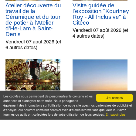
Atelier découverte du
Visite guidée de
travail de la
l'exposition "Kourtney
Céramique et du tour
Roy - All Inclusive" à
de potier à l'Atelier
Citéco
d'He-Lam à Saint-
Vendredi 07 août 2026 (et
Denis
4 autres dates)
Vendredi 07 août 2026 (et
6 autres dates)
Les cookies nous permettent de personnaliser le contenu et les
J'ai compris
annonces et d'analyser notre trafic. Nous partageons
également des informations sur l'utilisation de notre site avec nos partenaires de publicité et
d'analyse, qui peuvent combiner celles-ci avec d'autres informations que vous leur avez
fournies ou qu'ils ont collectées lors de votre utilisation de leurs services.
En savoir plus
Balade-Déjeuner ou
Croisière Happy Hour
Dîner au coeur du
en Seine
quartier chinois de
Vendredi 07 août 2026 (et
Belleville