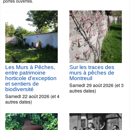
portes ouvertes.
Les Murs à Pêches,
Sur les traces des
entre patrimoine
murs à pêches de
horticole d'exception
Montreuil
et sentiers de
Samedi 29 août 2026 (et 3
biodiversité
autres dates)
Samedi 22 août 2026 (et 4
autres dates)