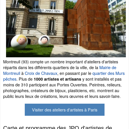
Montreuil (93) compte un nombre important d'ateliers d'artistes
répartis dans les différents quartiers de la ville, de la
Mairie de
Montreuil
à
Croix de Chavaux
, en passant par le
quartier des Murs
pêches
. Plus de
y sont installés et pas
1000 artistes et artisans
moins de 310 participent aux Portes Ouvertes. Peintres, relieurs,
photographes, créateurs de bijoux, plasticiens, etc. montrent au
public leurs lieux de créations, leurs œuvres et leurs savoir-faire.
Visiter des ateliers d'artistes à Paris
Carte et programme des JPO d'artistes de