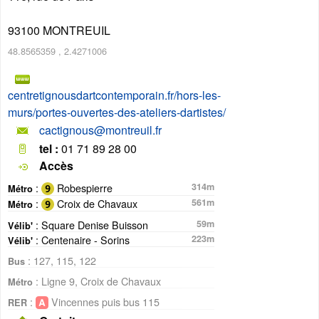
93100
MONTREUIL
48.8565359
,
2.4271006
centretignousdartcontemporain.fr/hors-les-
murs/portes-ouvertes-des-ateliers-dartistes/
cactignous@montreuil.fr
tel :
01 71 89 28 00
Accès
:
Robespierre
314m
Métro
:
Croix de Chavaux
561m
Métro
: Square Denise Buisson
59m
Vélib'
: Centenaire - Sorins
223m
Vélib'
: 127, 115, 122
Bus
: Ligne 9, Croix de Chavaux
Métro
:
Vincennes puis bus 115
RER