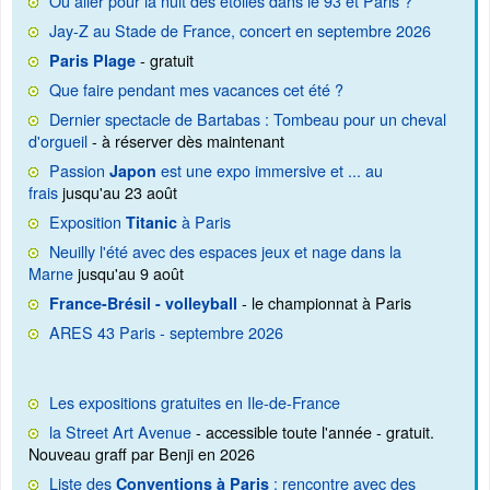
Où aller pour la nuit des étoiles dans le 93 et Paris ?
Jay-Z au Stade de France, concert en septembre 2026
- gratuit
Paris Plage
Que faire pendant mes vacances cet été ?
Dernier spectacle de Bartabas : Tombeau pour un cheval
d'orgueil
- à réserver dès maintenant
Passion
est une expo immersive et ... au
Japon
frais
jusqu'au 23 août
Exposition
à Paris
Titanic
Neuilly l'été avec des espaces jeux et nage dans la
Marne
jusqu'au 9 août
- le championnat à Paris
France-Brésil - volleyball
ARES 43 Paris - septembre 2026
Les expositions gratuites en Ile-de-France
la Street Art Avenue
- accessible toute l'année - gratuit.
Nouveau graff par Benji en 2026
Liste des
: rencontre avec des
Conventions à Paris