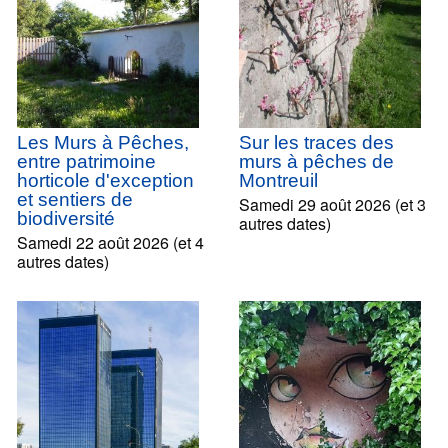
Les Murs à Pêches,
Sur les traces des
entre patrimoine
murs à pêches de
horticole d'exception
Montreuil
et sentiers de
Samedi 29 août 2026 (et 3
biodiversité
autres dates)
Samedi 22 août 2026 (et 4
autres dates)