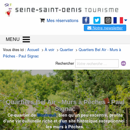
Mes réservations
Notre newsletter
MENU
Vous êtes ici :
Accueil
>
À voir
>
Quartier
>
Quartiers Bel Air - Murs à
Pêches - Paul Signac
Rechercher
Quartiers Bel Air - Murs à Pêches - Paul
Signac
Ce quartier de
Montreuil
, bien qu'un peu excentré, profite
d'une vie culturelle riche et d'un site historique exceptionnel :
les murs à Pêches.