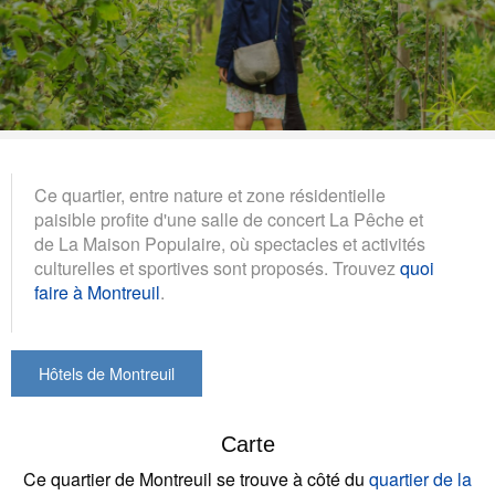
Ce quartier, entre nature et zone résidentielle
paisible profite d'une salle de concert La Pêche et
de La Maison Populaire, où spectacles et activités
culturelles et sportives sont proposés. Trouvez
quoi
faire à Montreuil
.
Hôtels de Montreuil
Carte
Ce quartier de Montreuil se trouve à côté du
quartier de la