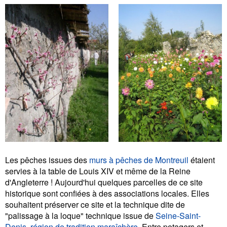
Les pêches issues des
murs à pêches de Montreuil
étaient
servies à la table de Louis XIV et même de la Reine
d'Angleterre ! Aujourd'hui quelques parcelles de ce site
historique sont confiées à des associations locales. Elles
souhaitent préserver ce site et la technique dite de
"palissage à la loque" technique issue de
Seine-Saint-
Denis, région de tradition maraîchère
. Entre potagers et