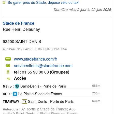
Se garer près du Stade, dépose vélo ou taxi
Dernière mise à jour le
02 juin 2026
Stade de France
Rue Henri Delaunay
93200
SAINT-DENIS
48.92440723034255
,
2.3600537862610054
www.stadefrance.com/fr
serviceclients@stadefrance.com
tel :
01 55 93 00 00
(Groupes)
Accès
:
Saint-Denis - Porte de Paris
681m
Métro
:
La Plaine-Stade de France
733m
RER
:
Saint-Denis - Porte de Paris
634m
TRAMWAY
: A1 sortie 2 Stade de France; A86
Autoroute
sortie 9 Saint-Denis la Plaine Stade de France