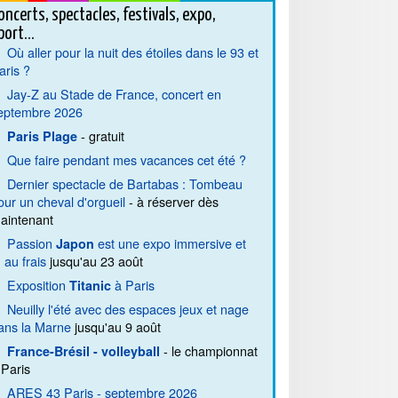
oncerts, spectacles, festivals, expo,
port...
Où aller pour la nuit des étoiles dans le 93 et
aris ?
Jay-Z au Stade de France, concert en
eptembre 2026
- gratuit
Paris Plage
Que faire pendant mes vacances cet été ?
Dernier spectacle de Bartabas : Tombeau
our un cheval d'orgueil
- à réserver dès
aintenant
Passion
est une expo immersive et
Japon
. au frais
jusqu'au 23 août
Exposition
à Paris
Titanic
Neuilly l'été avec des espaces jeux et nage
ans la Marne
jusqu'au 9 août
- le championnat
France-Brésil - volleyball
 Paris
ARES 43 Paris - septembre 2026