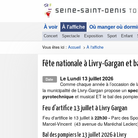
À voir
À l'affiche
Où manger où dormi
Concert
Spectacle
Exposition
Sport
Enfant
Vous êtes ici :
Accueil
>
À l'affiche
Fête nationale à Livry-Gargan et 
Le
Lundi 13 juillet 2026
Date
Comme chaque année à l’occasion de la 
la municipalité de Livry-Gargan propose un
spec
et musical ET le bal des pompie
pyrotechnique
Feu d'artifice 13 juillet à Livry Gargan
Feu d'artifice le 13 juillet à
Parc des Spor
22h30 -
Marcel-Vincent (43 avenue du Maréchal Leclerc
Bal des pompiers le 13 juillet 2026 à Livry