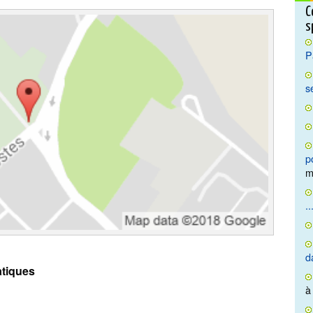
C
s
P
s
p
m
..
d
tiques
à