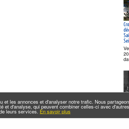
Cro
dé
Sai
Se
Ve
20
da
u et les annonces et d'analyser notre trafic. Nous partageo
cité et d'analyse, qui peuvent combiner celles-ci avec d'autr
n de leurs services.
En savoir plus
De 
Lib
19