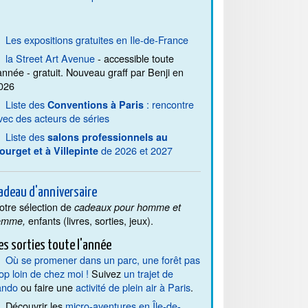
Les expositions gratuites en Ile-de-France
la Street Art Avenue
- accessible toute
'année - gratuit. Nouveau graff par Benji en
026
Liste des
: rencontre
Conventions à Paris
vec des acteurs de séries
Liste des
salons professionnels au
de 2026 et 2027
ourget et à Villepinte
adeau d'anniversaire
otre sélection de
cadeaux pour homme et
enfants (livres, sorties, jeux).
emme,
es sorties toute l'année
Où se promener dans un parc, une forêt pas
rop loin de chez moi !
Suivez
un trajet de
ando
ou faire une
activité de plein air à Paris
.
Découvrir les
micro-aventures en Île-de-