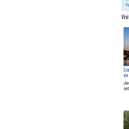
F
Visi
Cr
en
Je
(e