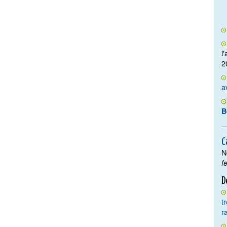
l
2
a
B
C
N
f
D
t
r