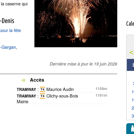
 la caserne qui
t-Denis
Cal
our la fête
ry-Gargan
,
Dernière mise à jour le
19 juin 2026
Accès
:
Maurice Audin
1159m
TRAMWAY
:
Clichy-sous-Bois
1161m
TRAMWAY
Mairie