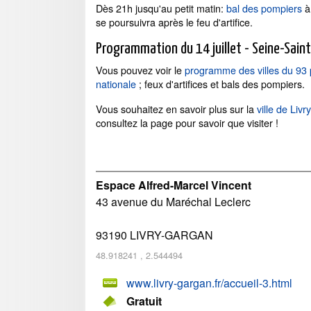
Dès 21h jusqu'au petit matin:
bal des pompiers
à
se poursuivra après le feu d'artifice.
Programmation du 14 juillet - Seine-Sain
Vous pouvez voir le
programme des villes du 93 p
nationale
; feux d'artifices et bals des pompiers.
Vous souhaitez en savoir plus sur la
ville de Liv
consultez la page pour savoir que visiter !
Espace Alfred-Marcel Vincent
43 avenue du Maréchal Leclerc
93190
LIVRY-GARGAN
48.918241
,
2.544494
www.livry-gargan.fr/accueil-3.html
Gratuit