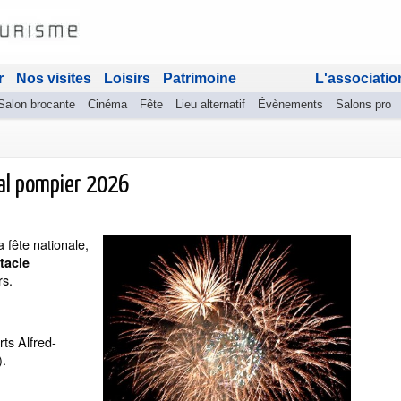
r
Nos visites
Loisirs
Patrimoine
L'associatio
Salon brocante
Cinéma
Fête
Lieu alternatif
Évènements
Salons pro
bal pompier 2026
fête nationale,
tacle
rs.
ts Alfred-
).