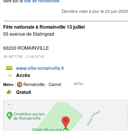
faire sur la
ville de Romainville.
Dernière mise à jour le
23 juin 2026
Fête nationale à Romainville 13 juillet
55 avenue de Stalingrad
93230
ROMAINVILLE
48.8871766
,
2.4419718
www.ville-romainville.fr
Accès
:
Romainville - Carnot
457m
Métro
Gratuit