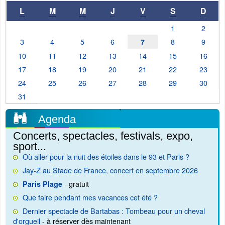
L
M
M
J
V
S
D
1
2
3
4
5
6
8
9
7
10
11
12
13
14
15
16
17
18
19
20
21
22
23
24
25
26
27
28
29
30
31
Agenda
Concerts, spectacles, festivals, expo,
sport...
Où aller pour la nuit des étoiles dans le 93 et Paris ?
Jay-Z au Stade de France, concert en septembre 2026
- gratuit
Paris Plage
Que faire pendant mes vacances cet été ?
Dernier spectacle de Bartabas : Tombeau pour un cheval
d'orgueil
- à réserver dès maintenant