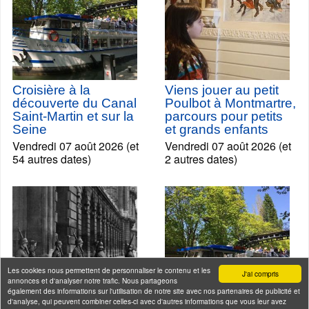
Croisière à la
Viens jouer au petit
découverte du Canal
Poulbot à Montmartre,
Saint-Martin et sur la
parcours pour petits
Seine
et grands enfants
Vendredi 07 août 2026 (et
Vendredi 07 août 2026 (et
54 autres dates)
2 autres dates)
Les cookies nous permettent de personnaliser le contenu et les
J'ai compris
annonces et d'analyser notre trafic. Nous partageons
également des informations sur l'utilisation de notre site avec nos partenaires de publicité et
d'analyse, qui peuvent combiner celles-ci avec d'autres informations que vous leur avez