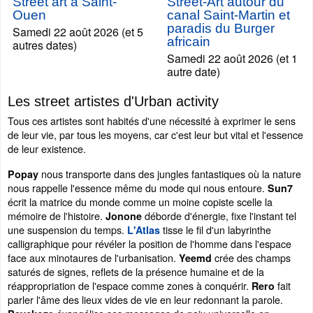
Street art à Saint-
Street-Art autour du
Ouen
canal Saint-Martin et
paradis du Burger
Samedi 22 août 2026 (et 5
africain
autres dates)
Samedi 22 août 2026 (et 1
autre date)
Les street artistes d'Urban activity
Tous ces artistes sont habités d'une nécessité à exprimer le sens
de leur vie, par tous les moyens, car c'est leur but vital et l'essence
de leur existence.
nous transporte dans des jungles fantastiques où la nature
Popay
nous rappelle l'essence même du mode qui nous entoure.
Sun7
écrit la matrice du monde comme un moine copiste scelle la
mémoire de l'histoire.
déborde d'énergie, fixe l'instant tel
Jonone
une suspension du temps.
tisse le fil d'un labyrinthe
L'Atlas
calligraphique pour révéler la position de l'homme dans l'espace
face aux minotaures de l'urbanisation.
crée des champs
Yeemd
saturés de signes, reflets de la présence humaine et de la
réappropriation de l'espace comme zones à conquérir.
fait
Rero
parler l'âme des lieux vides de vie en leur redonnant la parole.