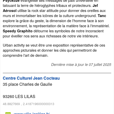
évangélise ses messages de paix universelle en
Psyckoze
tatouant la terre de hiéroglyphes tribaux et protecteurs.
Jef
utilise la rock star attitude pour donner des oreilles aux
Aérosol
murs et immortaliser les icônes de la culture underground.
Tanc
explore la grâce du geste, la dimension de l'homme face à son
environnement, la représentation de la matière face à l'immatériel.
détourne les symboles de notre inconscient
Speedy Graphito
pour éveiller nos sens aux richesses de notre vie intérieure.
Urban activity se veut être une exposition représentative de ces
approches picturales et donner les clés qui permettront de
comprendre l'art de demain.
Dernière mise à jour le
07 juillet 2025
Centre Culturel Jean Cocteau
35 place Charles de Gaulle
93260
LES LILAS
48.8827669
,
2.4187196000000313
www.ville-leslilas.fr/