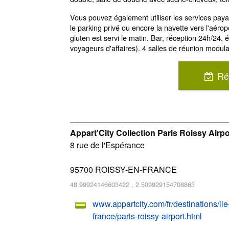
Vous pouvez également utiliser les services payan
le parking privé ou encore la navette vers l'aérop
gluten est servi le matin. Bar, réception 24h/24, 
voyageurs d'affaires). 4 salles de réunion modul
Ré
Appart'City Collection Paris Roissy Airpo
8 rue de l'Espérance
95700
ROISSY-EN-FRANCE
48.99924146603422
,
2.509929154708863
www.appartcity.com/fr/destinations/ile
france/paris-roissy-airport.html