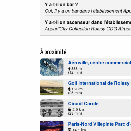
Y a-t-il un bar ?
Oui, il y a un bar dans l'établissement App
Y a-t-il un ascenseur dans l'établisse
Appart'City Collection Roissy CDG Airpor
À proximité
Aéroville, centre commercia
838 m
(12 min)
Golf International de Roissy 
1.9 km
(25 min)
Circuit Carole
2.9 km
(23 min)
Paris-Nord Villepinte Parc d
14.1 km