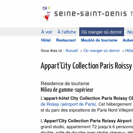
À voir
À l'affiche
Où manger où dormir
Nos
Hôtel
Restaurant
Meublé de tourisme
Auber
Vous êtes ici :
Accueil
>
Où manger où dormir
>
Hôte
Appart'City Collection Paris Roissy
Résidence de tourisme
Milieu de gamme-supérieur
L'
appart-hôtel City Collection Paris Roissy C
de Roissy (aéroport de Paris)
. Cet hébergement l
et du parc des expositions de Paris Nord Villepin
L'
Appart'City Collection Paris Roissy Airport
grand studio, appartement T2 jusqu'à 6 personne
double, salle de douche avec sèche-cheveux, télév