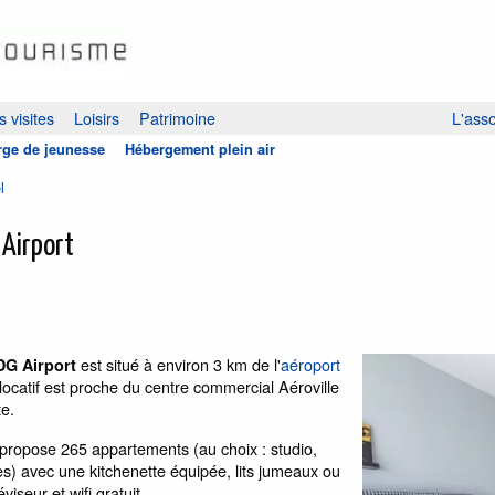
 visites
Loisirs
Patrimoine
L'asso
ge de jeunesse
Hébergement plein air
l
 Airport
est situé à environ 3 km de l'
aéroport
DG Airport
ocatif est proche du centre commercial Aéroville
te.
propose 265 appartements (au choix : studio,
s) avec une kitchenette équipée, lits jumeaux ou
iseur et wifi gratuit.