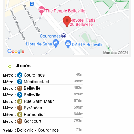
Accès
:
Couronnes
40m
Métro
:
Ménilmontant
395m
Métro
:
Belleville
402m
Métro
:
Belleville
428m
Métro
:
Rue Saint-Maur
576m
Métro
:
Pyrénées
599m
Métro
:
Parmentier
644m
Métro
:
Goncourt
703m
Métro
: Belleville - Couronnes
71m
Vélib'