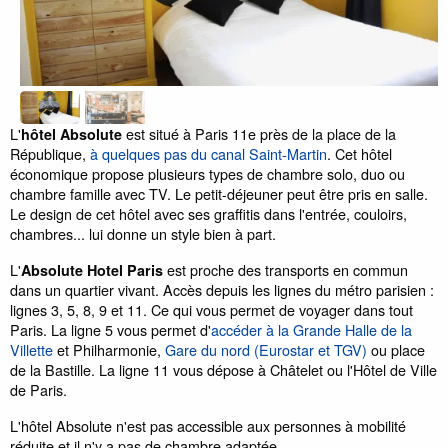
L'
est situé à Paris 11e près de la place de la
hôtel Absolute
République,
à quelques pas du canal Saint-Martin
. Cet hôtel
économique propose plusieurs types de chambre solo, duo ou
chambre famille avec TV. Le petit-déjeuner peut être pris en salle.
Le design de cet hôtel avec ses graffitis dans l'entrée, couloirs,
chambres... lui donne un style bien à part.
L'
est proche des transports en commun
Absolute Hotel Paris
dans un quartier vivant. Accès depuis les lignes du métro parisien :
lignes 3, 5, 8, 9 et 11. Ce qui vous permet de voyager dans tout
Paris. La ligne 5 vous permet d'
accéder à la Grande Halle de la
Villette
et Philharmonie,
Gare du nord (Eurostar et TGV)
ou place
de la Bastille. La ligne 11 vous dépose à Châtelet ou l'Hôtel de Ville
de Paris.
L'hôtel Absolute n'est pas accessible aux personnes à mobilité
réduite et il n'y a pas de chambre adaptée.