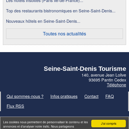
Les hôtels insolites (Paris Ile-de-France)...
Top des restaurants bistronomiques en Seine-Saint-Denis...
Nouveaux hôtels en Seine-Saint-Denis...
Toutes nos actualités
Seine-Saint-Denis Tourisme
140, avenue Jean Lolive
93695 Pantin Cedex
Téléphone
Qui sommes-nous ?
Infos pratiques
Contact
FAQ
Flux RSS
Les cookies nous permettent de personnaliser le contenu et les
J'ai compris
annonces et d'analyser notre trafic. Nous partageons