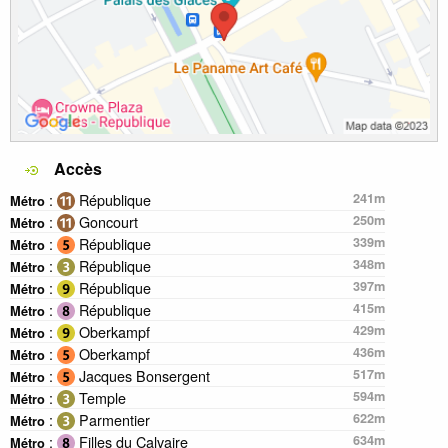
Accès
:
République
241m
Métro
:
Goncourt
250m
Métro
:
République
339m
Métro
:
République
348m
Métro
:
République
397m
Métro
:
République
415m
Métro
:
Oberkampf
429m
Métro
:
Oberkampf
436m
Métro
:
Jacques Bonsergent
517m
Métro
:
Temple
594m
Métro
:
Parmentier
622m
Métro
:
Filles du Calvaire
634m
Métro