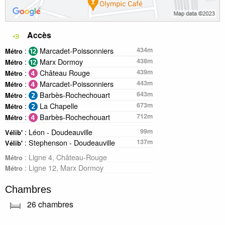
Accès
:
Marcadet-Poissonniers
434m
Métro
:
Marx Dormoy
438m
Métro
:
Château Rouge
439m
Métro
:
Marcadet-Poissonniers
443m
Métro
:
Barbès-Rochechouart
643m
Métro
:
La Chapelle
673m
Métro
:
Barbès-Rochechouart
712m
Métro
: Léon - Doudeauville
99m
Vélib'
: Stephenson - Doudeauville
137m
Vélib'
: Ligne 4, Château-Rouge
Métro
: Ligne 12, Marx Dormoy
Métro
Chambres
26 chambres