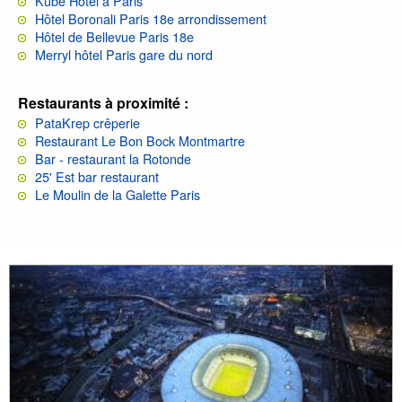
Kube Hotel à Paris
Hôtel Boronali Paris 18e arrondissement
Hôtel de Bellevue Paris 18e
Merryl hôtel Paris gare du nord
Restaurants à proximité :
PataKrep crêperie
Restaurant Le Bon Bock Montmartre
Bar - restaurant la Rotonde
25' Est bar restaurant
Le Moulin de la Galette Paris