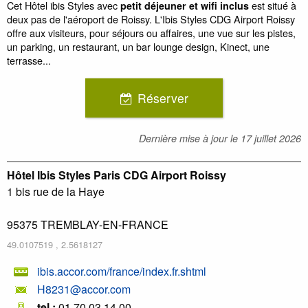
Cet Hôtel ibis Styles avec
est situé à
petit déjeuner et wifi inclus
deux pas de l'aéroport de Roissy. L'Ibis Styles CDG Airport Roissy
offre aux visiteurs, pour séjours ou affaires, une vue sur les pistes,
un parking, un restaurant, un bar lounge design, Kinect, une
terrasse...
Réserver
Dernière mise à jour le
17 juillet 2026
Hôtel Ibis Styles Paris CDG Airport Roissy
1 bis rue de la Haye
95375
TREMBLAY-EN-FRANCE
49.0107519
,
2.5618127
ibis.accor.com/france/index.fr.shtml
H8231@accor.com
tel :
01 70 03 14 00