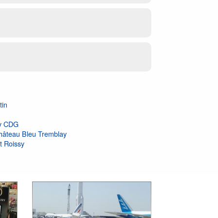
tin
sy CDG
Château Bleu Tremblay
t Roissy