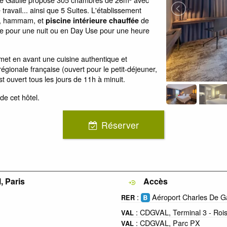
ravail... ainsi que 5 Suites. L'établissement
a, hammam, et
de
piscine intérieure chauffée
re pour une nuit ou en Day Use pour une heure
met en avant une cuisine authentique et
régionale française (ouvert pour le petit-déjeuner,
t ouvert tous les jours de 11h à minuit.
de cet hôtel.
Réserver
, Paris
Accès
:
Aéroport Charles De Ga
RER
: CDGVAL, Terminal 3 - Roi
VAL
: CDGVAL, Parc PX
VAL