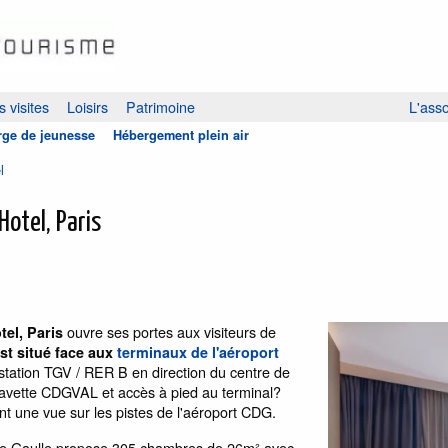
 visites
Loisirs
Patrimoine
L'asso
ge de jeunesse
Hébergement plein air
l
Hotel, Paris
ouvre ses portes aux visiteurs de
el, Paris
est situé face aux
terminaux de l'aéroport
 station TGV / RER B en direction du centre de
 navette CDGVAL et accès à pied au terminal?
t une vue sur les pistes de l'aéroport CDG.
de Gaulle propose 305 chambres de 26m² avec