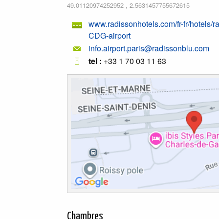
49.01120974252952
,
2.5631457755672615
www.radissonhotels.com/fr-fr/hotels/ra
CDG-airport
info.airport.paris@radissonblu.com
tel :
+33 1 70 03 11 63
Chambres