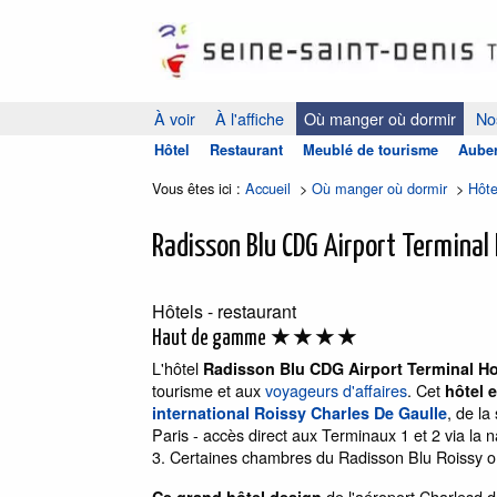
À voir
À l'affiche
Où manger où dormir
Nos
Hôtel
Restaurant
Meublé de tourisme
Auber
Vous êtes ici :
Accueil
>
Où manger où dormir
>
Hôte
Radisson Blu CDG Airport Terminal 
Hôtels - restaurant
★★★★
Haut de gamme
L'hôtel
Radisson Blu CDG Airport Terminal Hot
tourisme et aux
voyageurs d'affaires
. Cet
hôtel 
, de la
international Roissy Charles De Gaulle
Paris - accès direct aux Terminaux 1 et 2 via la
3. Certaines chambres du Radisson Blu Roissy on
de l'aéroport Charlesd 
Ce grand hôtel design