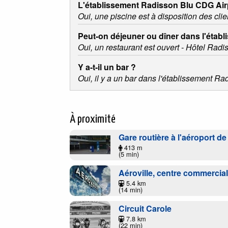
L'établissement Radisson Blu CDG Airpo
Oui, une piscine est à disposition des clie
Peut-on déjeuner ou dîner dans l'établ
Oui, un restaurant est ouvert - Hôtel Radi
Y a-t-il un bar ?
Oui, il y a un bar dans l'établissement R
À proximité
Gare routière à l'aéroport d
413 m
(5 min)
Aéroville, centre commercia
5.4 km
(14 min)
Circuit Carole
7.8 km
(22 min)