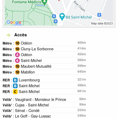
Accès
:
Odéon
406m
Métro
:
Cluny-La Sorbonne
414m
Métro
:
Odéon
450m
Métro
:
Saint-Michel
580m
Métro
:
Maubert-Mutualité
599m
Métro
:
Mabillon
640m
Métro
:
Luxembourg
321m
RER
:
Saint-Michel
498m
RER
:
Saint-Michel
681m
RER
: Vaugirard - Monsieur le Prince
88m
Vélib'
: Cujas - Saint-Michel
99m
Vélib'
: Sénat - Condé
233m
Vélib'
: Le Goff - Gay-Lussac
248m
Vélib'