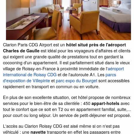
Clarion Paris CDG Airport est un
hôtel situé près de l'aéroport
est idéal pour les voyageurs d'affaires et clients
Charles de Gaulle
qui exigent une grande qualité de prestations tout en gardant la
cocooning d'un appartement. Il est parfaitement situé dans le vieux
village de Roissy-en-France à proximité immédiate de l'
aéroport
international de Roissy CDG
et de l'autoroute A1. Les
parcs
d'exposition de Villepinte
et
parc expo du Bourget
sont accessibles
rapidement en transport en commun ou en voiture.
En plus de son excellente situation, cet hôtel propose de nombreux
services pour le bien-être de sa clientèle : 450
avec
appart-hotels
tout le confort que ce soit en T2 ou en appartement familial, suite,...
pour court ou long séjour. Un service de petit-déjeuner est proposé.
L'accès au Clarion Roissy CDG est aisé même si on n'est pas
véhiculé : une
transporte en effet les passagers entre
navette