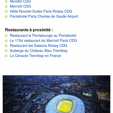
Novotel CDG
Marriott CDG
Hôtel Novotel Suites Paris Roissy CDG
Pentahotel Paris Charles de Gaulle Airport
Restaurants à proximité :
Restaurant le Pentalounge au Pentahotel
Le 1704 restaurant du Marriott Paris CDG
Restaurant les Saisons Roissy CDG
Auberge du Château Bleu Tremblay
Le Cénacle Tremblay en France