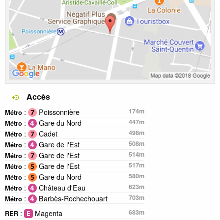
Accès
:
Poissonnière
174m
Métro
:
Gare du Nord
447m
Métro
:
Cadet
498m
Métro
:
Gare de l'Est
508m
Métro
:
Gare de l'Est
514m
Métro
:
Gare de l'Est
517m
Métro
:
Gare du Nord
580m
Métro
:
Château d'Eau
623m
Métro
:
Barbès-Rochechouart
703m
Métro
:
Magenta
683m
RER