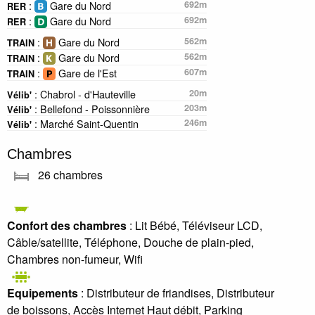
:
Gare du Nord
692m
RER
:
Gare du Nord
692m
RER
:
Gare du Nord
562m
TRAIN
:
Gare du Nord
562m
TRAIN
:
Gare de l'Est
607m
TRAIN
: Chabrol - d'Hauteville
20m
Vélib'
: Bellefond - Poissonnière
203m
Vélib'
: Marché Saint-Quentin
246m
Vélib'
Chambres
26 chambres
Confort des chambres
: Lit Bébé, Téléviseur LCD,
Câble/satellite, Téléphone, Douche de plain-pied,
Chambres non-fumeur, Wifi
Equipements
: Distributeur de friandises, Distributeur
de boissons, Accès Internet Haut débit, Parking