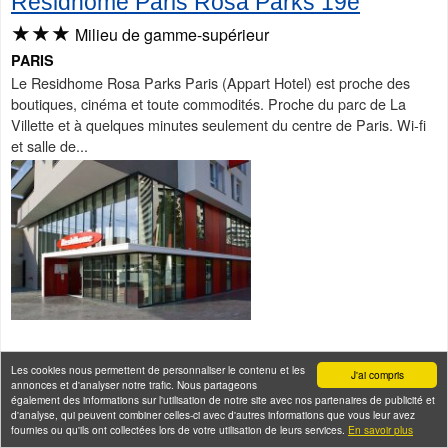
Residhome Paris Rosa Parks 19e
★★★
Milieu de gamme-supérieur
PARIS
Le Residhome Rosa Parks Paris (Appart Hotel) est proche des
boutiques, cinéma et toute commodités. Proche du parc de La
Villette et à quelques minutes seulement du centre de Paris. Wi-fi
et salle de...
Staycity Apartment hotel - Gare de l'est
Les cookies nous permettent de personnaliser le contenu et les
J'ai compris
annonces et d'analyser notre trafic. Nous partageons
Paris
également des informations sur l'utilisation de notre site avec nos partenaires de publicité et
★★★
d'analyse, qui peuvent combiner celles-ci avec d'autres informations que vous leur avez
Milieu de gamme-supérieur
fournies ou qu'ils ont collectées lors de votre utilisation de leurs services.
En savoir plus