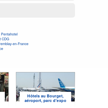
 Pentahotel
tt CDG
remblay-en-France
ce
Hôtels au Bourget,
e
aéroport, parc d'expo