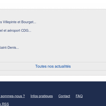
 Villepinte et Bourget...
el et aéroport CDG...
aint-Denis...
Toutes nos actualités
 sommes-nous ?
Infos pratiques
Contact
FAQ
x RSS