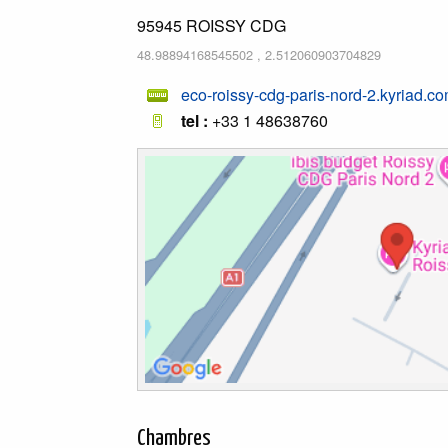
95945
ROISSY CDG
48.98894168545502
,
2.512060903704829
eco-roissy-cdg-paris-nord-2.kyriad.com/
tel :
+33 1 48638760
Chambres