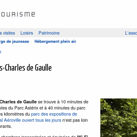
 visites
Loisirs
Patrimoine
L'asso
ge de jeunesse
Hébergement plein air
l
is-Charles de Gaulle
se trouve à 10 minutes de
-Charles de Gaulle
utes du Parc Astérix et à 40 minutes du parc
ues kilomètres du
parc des expositions de
 Aéroville ouvert tous les jours
n'est pas loin
urants.
s chambres insonorisées et équipées de
Wi-Fi