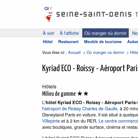
À voir
À l'affiche
Où manger où dormir
Nos
Hôtel
Restaurant
Meublé de tourisme
Auber
Vous êtes ici :
Accueil
>
Où manger où dormir
>
Hôte
Kyriad ECO - Roissy - Aéroport Par
Hôtels
★★
Milieu de gamme
L'
hôtel Kyriad ECO - Roissy - Aéroport Paris
l'
aéroport de Roissy Charles de Gaulle
, à 20 min
Disneyland Paris en voiture. Il est situé à quelq
Villepinte
et à 2 km du RER.
Le centre commercial
avec boutiques, grande surface, cinéma et resta
L'hôtel Kyriad ECO Roissy Aéroport propose de