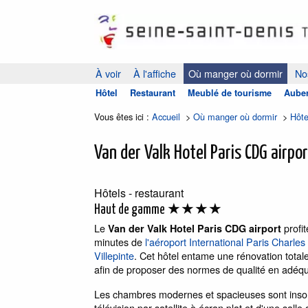
À voir
À l'affiche
Où manger où dormir
Nos
Hôtel
Restaurant
Meublé de tourisme
Auber
Vous êtes ici :
Accueil
>
Où manger où dormir
>
Hôte
Van der Valk Hotel Paris CDG airpo
Hôtels - restaurant
★★★★
Haut de gamme
Le
profit
Van der Valk Hotel Paris CDG airport
minutes de
l'aéroport International Paris Charles
Villepinte
. Cet hôtel entame une rénovation totale
afin de proposer des normes de qualité en adéqu
Les chambres modernes et spacieuses sont insono
télévision par satellite à écran plat et d'une salle