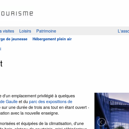
 visites
Loisirs
Patrimoine
L'asso
ge de jeunesse
Hébergement plein air
l
rt
e d'un emplacement privilégié à quelques
 de Gaulle
et du
parc des expositions de
 sur une durée de trois ans tout en étant ouvert -
ation avec la nouvelle enseigne.
risées et équipées de la climatisation, d'une
 de bain, plateau de courtoisie, mini-réfrigérateur...