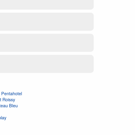
 Pentahotel
t Roissy
teau Bleu
lay