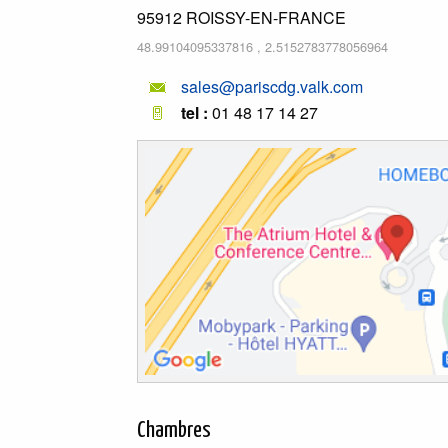
95912
ROISSY-EN-FRANCE
48.99104095337816
,
2.5152783778056964
sales@pariscdg.valk.com
tel :
01 48 17 14 27
Chambres