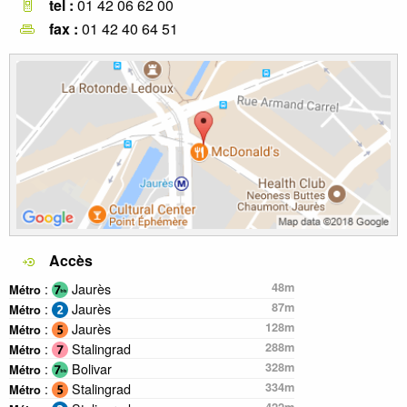
tel :
01 42 06 62 00
fax :
01 42 40 64 51
Accès
:
Jaurès
48m
Métro
:
Jaurès
87m
Métro
:
Jaurès
128m
Métro
:
Stalingrad
288m
Métro
:
Bolivar
328m
Métro
:
Stalingrad
334m
Métro