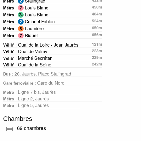
:
Stalingrad
422m
Métro
:
Louis Blanc
450m
Métro
:
Louis Blanc
484m
Métro
:
Colonel Fabien
524m
Métro
:
Laumière
650m
Métro
:
Riquet
656m
Métro
: Quai de la Loire - Jean Jaurès
121m
Vélib'
: Quai de Valmy
223m
Vélib'
: Marché Secrétan
229m
Vélib'
: Quai de la Seine
242m
Vélib'
: 26, Jaurès, Place Stalingrad
Bus
: Gare du Nord
Gare ferroviaire
: Ligne 7 bis, Jaurès
Métro
: Ligne 2, Jaurès
Métro
: Ligne 5, Jaurès
Métro
Chambres
69 chambres