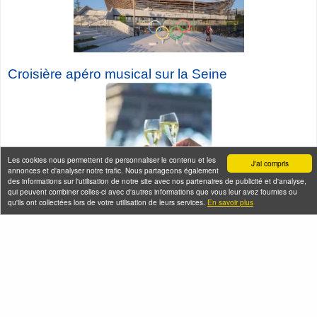
Croisière a
péro musical sur la Seine
Les cookies nous permettent de personnaliser le contenu et les
J'ai compris
annonces et d'analyser notre trafic. Nous partageons également
des informations sur l'utilisation de notre site avec nos partenaires de publicité et d'analyse,
qui peuvent combiner celles-ci avec d'autres informations que vous leur avez fournies ou
qu'ils ont collectées lors de votre utilisation de leurs services.
En savoir plus
Seine-Saint-Denis Tourisme
140, avenue Jean Lolive