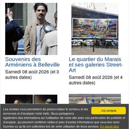
Souvenirs des
Le quartier du Marais
Arméniens à Belleville
et ses galeries Street-
Art
Samedi 08 août 2026 (et 3
autres dates)
Samedi 08 août 2026 (et 4
autres dates)
Les cookies nous permettent de personnaliser le contenu et les
J'ai compris
annonces et d'analyser notre trafic. Nous partageons
également des informations sur l'utilisation de notre site avec nos partenaires de publicité et
d'analyse, qui peuvent combiner celles-ci avec d'autres informations que vous leur avez
fournies ou qu'ils ont collectées lors de votre utilisation de leurs services.
En savoir plus