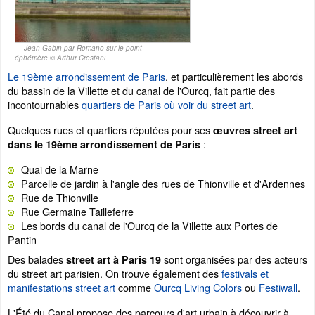
Jean Gabin par Romano sur le point
éphémère © Arthur Crestani
Le 19ème arrondissement de Paris
, et particulièrement les abords
du bassin de la Villette et du canal de l'Ourcq, fait partie des
incontournables
quartiers de Paris où voir du street art
.
Quelques rues et quartiers réputées pour ses
œuvres street art
:
dans le 19ème arrondissement de Paris
Quai de la Marne
Parcelle de jardin à l'angle des rues de Thionville et d'Ardennes
Rue de Thionville
Rue Germaine Tailleferre
Les bords du canal de l'Ourcq de la Villette aux Portes de
Pantin
Des balades
sont organisées par des acteurs
street art à Paris 19
du street art parisien. On trouve également des
festivals et
manifestations street art
comme
Ourcq Living Colors
ou
Festiwall
.
L'Été du Canal propose des parcours d'art urbain à découvrir à