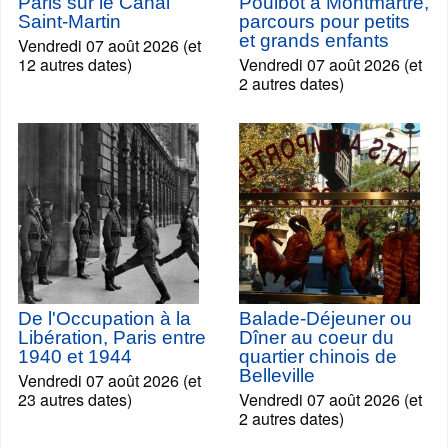
Paris sur le Canal
Poulbot à Montmartre,
Saint-Martin
parcours pour petits
et grands enfants
Vendredi 07 août 2026 (et
12 autres dates)
Vendredi 07 août 2026 (et
2 autres dates)
De l'Occupation à la
Balade-Déjeuner ou
Libération, Paris entre
Dîner au coeur du
1940 et 1944
quartier chinois de
Belleville
Vendredi 07 août 2026 (et
23 autres dates)
Vendredi 07 août 2026 (et
2 autres dates)