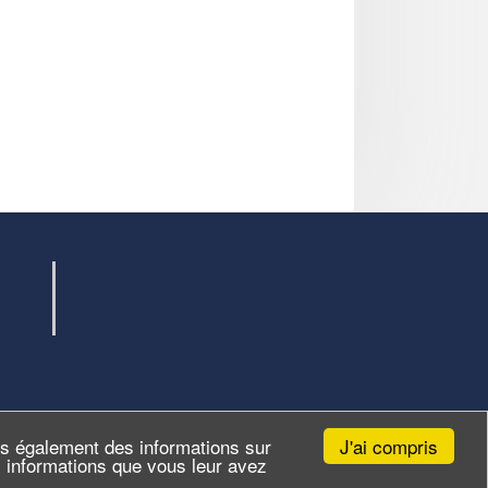
J'ai compris
ns également des informations sur
es informations que vous leur avez
Site par
ID-Alizés