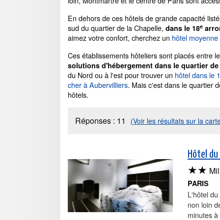
loin, Montmartre et le centre de Paris sont acce
En dehors de ces hôtels de grande capacité list
e
sud du quartier de la Chapelle,
dans le 18
arro
aimez votre confort, cherchez un
hôtel moyenn
Ces établissements hôteliers sont placés entre 
solutions d'hébergement dans le quartier de 
du Nord ou à l'est pour trouver un
hôtel dans le
cher à Aubervilliers
. Mais c'est dans le quartier
hôtels.
Réponses :
11
(Voir les résultats sur la cart
Hôtel du
★★
Mil
PARIS
L'hôtel d
non loin 
minutes à 