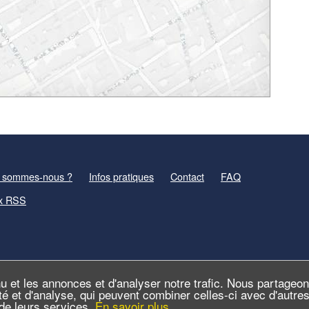
 sommes-nous ?
Infos pratiques
Contact
FAQ
x RSS
u et les annonces et d'analyser notre trafic. Nous partageo
cité et d'analyse, qui peuvent combiner celles-ci avec d'autr
n de leurs services.
En savoir plus