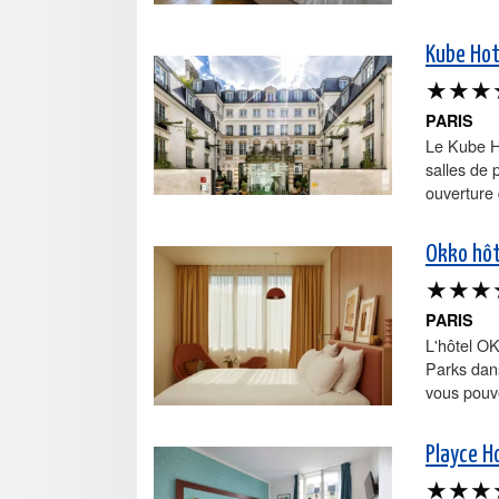
Kube Hote
★★★
PARIS
Le Kube Ho
salles de 
ouverture 
Okko hôt
★★★
PARIS
L'hôtel O
Parks dans
vous pouve
Playce H
★★★