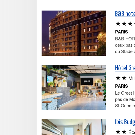
B&B hote
★★★
PARIS
B&B HOTEL
deux pas 
du Stade d
Hôtel Gre
★★
Mil
PARIS
Le Greet H
pas de Mo
St-Ouen e
Ibis Budg
★★
Éc