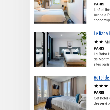
PARIS
L'hôtel Ib
Arena à Pa
économique
Le Baba 
★★
Mil
PARIS
Le Baba Hô
de Montmar
sites pari
Hôtel de 
★★★
PARIS
Cet hôtel 
desservi p