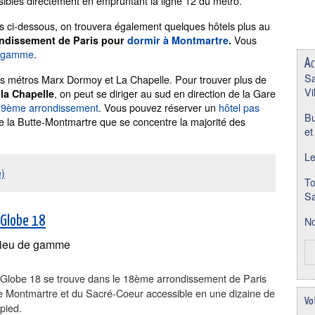
ssibles directement en empruntant la ligne 12 du métro.
és ci-dessous, on trouvera également quelques hôtels plus au
Vous
ndissement de Paris pour
dormir à Montmartre
.
e gamme
.
Ac
Sa
les métros Marx Dormoy et La Chapelle. Pour trouver plus de
Vi
, on peut se diriger au sud en direction de la Gare
la Chapelle
 19ème arrondissement
. Vous pouvez réserver un
hôtel pas
Bu
 de la Butte-Montmartre que se concentre la majorité des
et
Le
e)
To
Sa
 Globe 18
No
ieu de gamme
u Globe 18 se trouve dans le 18ème arrondissement de Paris
de Montmartre et du Sacré-Coeur accessible en une dizaine de
Vo
pied.