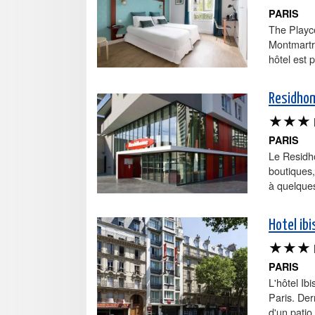
PARIS
The Playce
Montmartre
hôtel est 
Residhom
★★★
PARIS
Le Residh
boutiques,
à quelques
Hotel ib
★★★
PARIS
L'hôtel I
Paris. Der
d'un patio