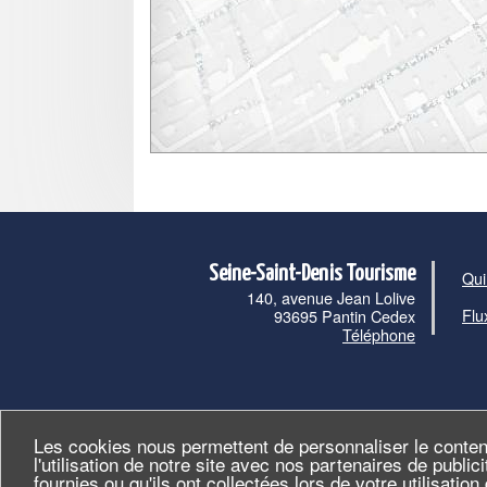
Seine-Saint-Denis Tourisme
Qui
140, avenue Jean Lolive
Flu
93695 Pantin Cedex
Téléphone
Les cookies nous permettent de personnaliser le conten
l'utilisation de notre site avec nos partenaires de publi
fournies ou qu'ils ont collectées lors de votre utilisatio