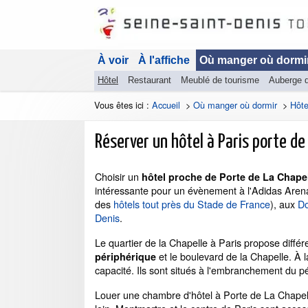
À voir
À l'affiche
Où manger où dormi
Hôtel
Restaurant
Meublé de tourisme
Auberge 
Vous êtes ici :
Accueil
>
Où manger où dormir
>
Hôte
Réserver un hôtel à Paris porte de 
Choisir un
hôtel proche de Porte de La Chapel
intéressante pour un évènement à l'Adidas Arena
des
hôtels tout près du Stade de France
), aux
Do
Denis
.
Le quartier de la Chapelle à Paris propose diffé
et le boulevard de la Chapelle. À 
périphérique
capacité. Ils sont situés à l'embranchement du pé
Louer une chambre d'hôtel à Porte de La Chapelle