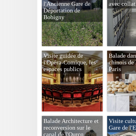
l'Ancienne Gare de
avec collat
Déportation de
Bobigny
Visite guidée de
Balade dans
l'Opéra-Comique, les
chinois de 
espaces publics
Paris
Balade Architecture et
Visite cult
reconversion sur le
Gare de l'E
canal de l'Ourcq