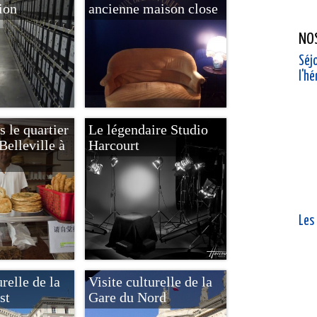
ion
ancienne maison close
NO
Séjo
l'h
 le quartier
Le légendaire Studio
Belleville à
Harcourt
Les
urelle de la
Visite culturelle de la
st
Gare du Nord