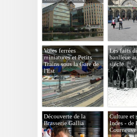
Voies ferrées
Les faits d
miniatures et Petits
banlieue a
Trains sous la Gare de
siècle
l'Est
Découverte de la
Culture et 
Brasserie Gallia
Indes - de 
Courneuve