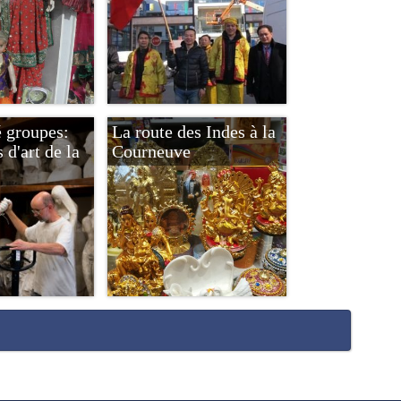
é groupes:
La route des Indes à la
 d'art de la
Courneuve