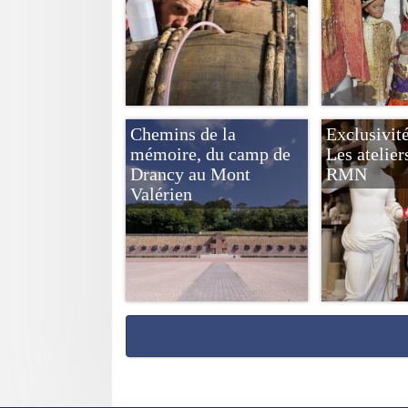
Chemins de la
Exclusivit
mémoire, du camp de
Les ateliers
Drancy au Mont
RMN
Valérien