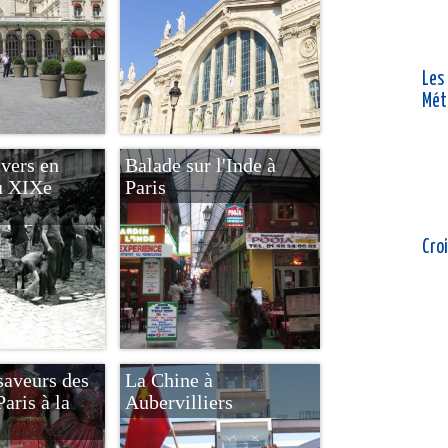
Les
Mét
ivers en
Balade sur l'Inde à
u XIXe
Paris
Croi
saveurs des
La Chine à
Paris à la
Aubervilliers