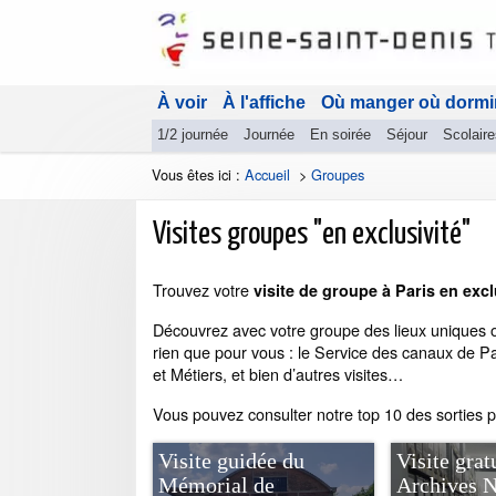
À voir
À l'affiche
Où manger où dormi
1/2 journée
Journée
En soirée
Séjour
Scolaire
Vous êtes ici :
Accueil
>
Groupes
Visites groupes "en exclusivité"
Trouvez votre
visite de groupe à Paris en exclu
Découvrez avec votre groupe des lieux uniques ou
rien que pour vous : le Service des canaux de Pa
et Métiers, et bien d’autres visites…
Vous pouvez consulter notre top 10 des sorties 
Visite guidée du
Visite grat
Mémorial de
Archives N