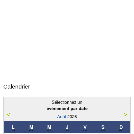
Calendrier
Sélectionnez un
événement par date
Août
2026
L
M
M
J
V
S
D