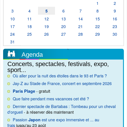
1
2
3
4
6
7
8
9
5
10
11
12
13
14
15
16
17
18
19
20
21
22
23
24
25
26
27
28
29
30
31
Agenda
Concerts, spectacles, festivals, expo,
sport...
Où aller pour la nuit des étoiles dans le 93 et Paris ?
Jay-Z au Stade de France, concert en septembre 2026
- gratuit
Paris Plage
Que faire pendant mes vacances cet été ?
Dernier spectacle de Bartabas : Tombeau pour un cheval
d'orgueil
- à réserver dès maintenant
Passion
est une expo immersive et ... au
Japon
frais
jusqu'au 23 août