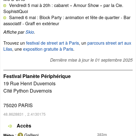
Vendredi 5 mai à 20h : cabaret « Amour Show » par la Cie.
SophistiQuoi
Samedi 6 mai : Block Party : animation et fête de quartier - Bar
associatif - Graff en extérieur
Affiche par
Skio
.
Trouvez un
festival de street art à Paris
, un
parcours street art aux
Lilas
, une
exposition gratuite à Paris
.
Dernière mise à jour le
01 septembre 2025
Festival Planète Périphérique
19 Rue Henri Duvernois
Cité Python Duvernois
75020
PARIS
48.8628831
,
2.4130175
Accès
:
Gallieni
383m
Métro