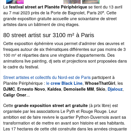
Le
se tient du 13 avril
festival street art Planète Périphérique
e
au 7 mai 2023 près de la Porte de Bagnolet, Paris 20
. Cette
grande exposition gratuite accueille une soixantaine de street
artistes dans un
bâtiment de cinq étages.
80 street artist sur 3100 m² à Paris
Cette exposition éphémère vous permet d'admirer des œuvres et
fresques autour de six thématiques différentes sur pas moins de 3
100 m² et réparties dans une vingtaine d'appartements. Des
animations live painting, dj sets et projections sont proposées dans
le cadre du festival.
Street artistes et collectifs du Nord-est de Paris
participent à
Planète Périphérique :
le
,
, les
crew Black Line
WhoseThatGirl
,
,
,
,
,
,
DJMC
Ernesto Novo
Kaldea
Demoiselle MM
Skio
Djalouz
...
Caligr Oner
Cette
(à prix libre)
est
grande exposition street art gratuite
organisée par les associations Le Pyth et Rouge Rouge. Leur
ambition est de faire revivre le quartier Python-Duvernois avant sa
transformation et de mettre en avant son histoire et ses habitants.
Les 17 hectares de cette cité construite dans les années cinquante