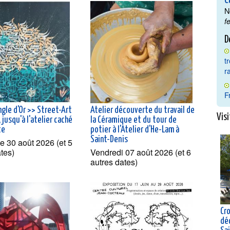
C
N
f
D
t
r
F
ngle d'Or >> Street-Art
Atelier découverte du travail de
Visi
jusqu'à l'atelier caché
la Céramique et du tour de
te
potier à l'Atelier d'He-Lam à
Saint-Denis
 30 août 2026 (et 5
ates)
Vendredi 07 août 2026 (et 6
autres dates)
Cro
dé