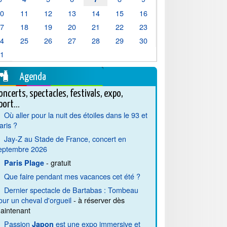
10
11
12
13
14
15
16
17
18
19
20
21
22
23
24
25
26
27
28
29
30
31
Agenda
oncerts, spectacles, festivals, expo,
port...
Où aller pour la nuit des étoiles dans le 93 et
aris ?
Jay-Z au Stade de France, concert en
eptembre 2026
- gratuit
Paris Plage
Que faire pendant mes vacances cet été ?
Dernier spectacle de Bartabas : Tombeau
our un cheval d'orgueil
- à réserver dès
aintenant
Passion
est une expo immersive et
Japon