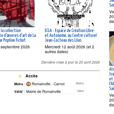
Sai
Se
Ve
20
da
 la collection
ECLA - Espace de Création Libre
e d'œuvres d'art de La
et Autonome, au Centre culturel
r Popline Fichot
Jean-Cocteau des Lilas
 septembre 2026
Mercredi 12 août 2026 (et 2
autres dates)
Dernière mise à jour le
20 avril 2026
At
tra
Accès
et 
:
Romainville - Carnot
460m
Métro
l'A
Sa
: Mairie de Romainville
38m
Vélib'
Ve
20
da