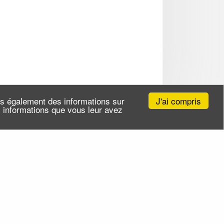
J'ai compris
ns également des informations sur
es informations que vous leur avez
Site par
ID-Alizés