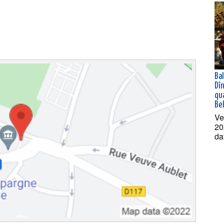
Ba
Dî
qua
Bel
Ve
20
da