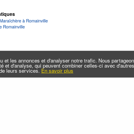
tiques
 Maraîchère à Romainville
e Romainville
u et les annonces et d'analyser notre trafic. Nous partageo
cité et d'analyse, qui peuvent combiner celles-ci avec d'autr
n de leurs services.
En savoir plus
 sommes-nous ?
Infos pratiques
Contact
FAQ
x RSS