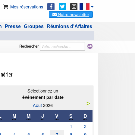
Mes réservations
Notre newsletter
n
Presse
Groupes
Réunions d'Affaires
Rechercher
endrier
Sélectionnez un
événement par date
Août
2026
L
M
M
J
V
S
D
1
2
3
4
5
6
8
9
7