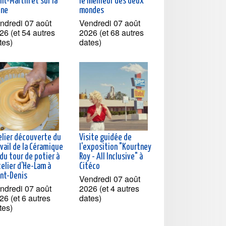
nt-Martin et sur la
le meilleur des deux
ine
mondes
ndredi 07 août
Vendredi 07 août
26 (et 54 autres
2026 (et 68 autres
tes)
dates)
elier découverte du
Visite guidée de
vail de la Céramique
l'exposition "Kourtney
du tour de potier à
Roy - All Inclusive" à
telier d'He-Lam à
Citéco
int-Denis
Vendredi 07 août
ndredi 07 août
2026 (et 4 autres
26 (et 6 autres
dates)
tes)