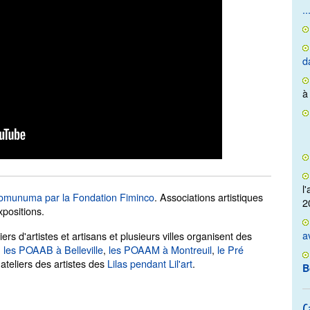
..
d
à
l
omunuma par la Fondation Fiminco
. Associations artistiques
2
xpositions.
a
s d'artistes et artisans et plusieurs villes organisent des
:
les POAAB à Belleville
,
les POAAM à Montreuil
,
le Pré
ateliers des artistes des
Lilas pendant Lil'art
.
B