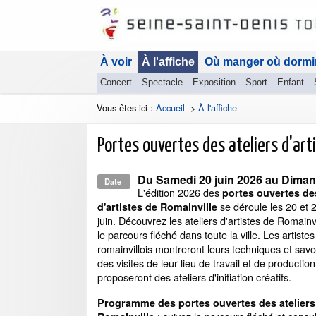
À voir
À l'affiche
Où manger où dormi
Concert
Spectacle
Exposition
Sport
Enfant
Vous êtes ici :
Accueil
>
À l'affiche
Portes ouvertes des ateliers d'art
Du
Samedi 20 juin 2026
au
Dimanc
Date
L'édition 2026 des
portes ouvertes des
se déroule les 20 et 
d'artistes de Romainville
juin. Découvrez les ateliers d'artistes de Romainv
le parcours fléché dans toute la ville. Les artistes
romainvillois montreront leurs techniques et savoi
des visites de leur lieu de travail et de productio
proposeront des ateliers d'initiation créatifs.
Programme des portes ouvertes des ateliers 