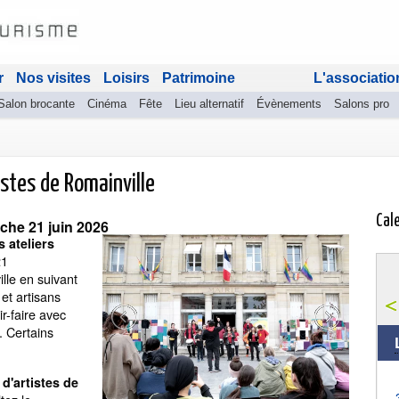
r
Nos visites
Loisirs
Patrimoine
L'associatio
Salon brocante
Cinéma
Fête
Lieu alternatif
Évènements
Salons pro
istes de Romainville
Cal
he 21 juin 2026
 ateliers
21
ille en suivant
 et artisans
r-faire avec
n. Certains
d'artistes de