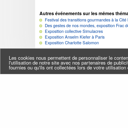
Autres événements sur les mêmes théma
Festival des transitions gourmandes à la Cité
Des gestes de nos mondes, exposition Frac d
Exposition collective Simulacres
Exposition Anselm Kiefer à Paris
Exposition Charlotte Salomon
Les cookies nous permettent de personnaliser le conten
l'utilisation de notre site avec nos partenaires de publi
fournies ou qu'ils ont collectées lors de votre utilisatio
Seine-Saint-Denis Tourisme
Qui
140, avenue Jean Lolive
Flu
93695 Pantin Cedex
Téléphone