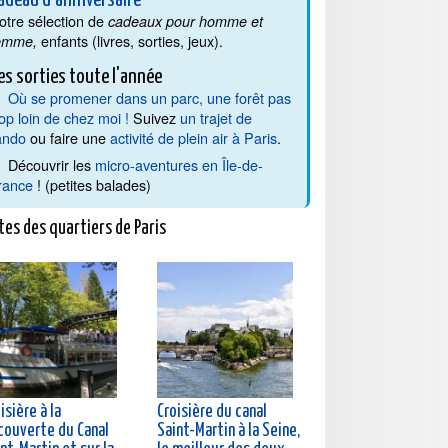
adeau d'anniversaire
otre sélection de
cadeaux pour homme et
enfants (livres, sorties, jeux).
emme,
es sorties toute l'année
Où se promener dans un parc, une forêt pas
rop loin de chez moi !
Suivez
un trajet de
ando
ou faire une
activité de plein air à Paris
.
Découvrir les
micro-aventures en Île-de-
rance
! (petites balades)
tes des quartiers de Paris
isière à la
Croisière du canal
couverte du Canal
Saint-Martin à la Seine,