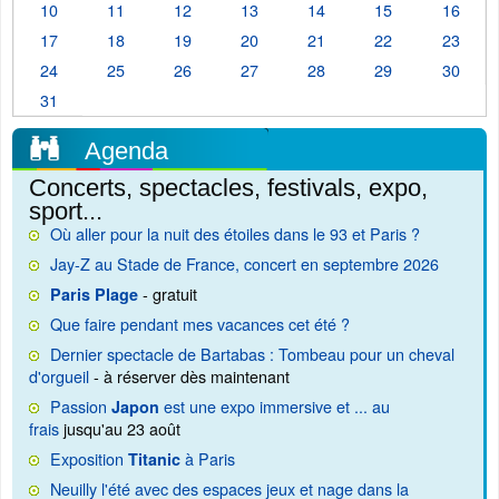
10
11
12
13
14
15
16
17
18
19
20
21
22
23
24
25
26
27
28
29
30
31
Agenda
Concerts, spectacles, festivals, expo,
sport...
Où aller pour la nuit des étoiles dans le 93 et Paris ?
Jay-Z au Stade de France, concert en septembre 2026
- gratuit
Paris Plage
Que faire pendant mes vacances cet été ?
Dernier spectacle de Bartabas : Tombeau pour un cheval
d'orgueil
- à réserver dès maintenant
Passion
est une expo immersive et ... au
Japon
frais
jusqu'au 23 août
Exposition
à Paris
Titanic
Neuilly l'été avec des espaces jeux et nage dans la