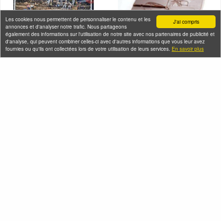
Les cookies nous permettent de personnaliser le contenu et les
J'ai compris
annonces et d'analyser notre trafic. Nous partageons
également des informations sur l'utilisation de notre site avec nos partenaires de publicité et
d'analyse, qui peuvent combiner celles-ci avec d'autres informations que vous leur avez
fournies ou qu'ils ont collectées lors de votre utilisation de leurs services.
En savoir plus
Le quartier du Marais
Atelier fabrication de
et ses galeries Street-
tablettes de chocolat
Art
vegan chez Rrraw
Cacao Factory
Samedi 08 août 2026 (et 4
autres dates)
Samedi 08 août 2026 (et
69 autres dates)
Seine-Saint-Denis Tourisme
140, avenue Jean Lolive
93695 Pantin Cedex
Téléphone
Qui sommes-nous ?
Infos pratiques
Contact
FAQ
Flux RSS