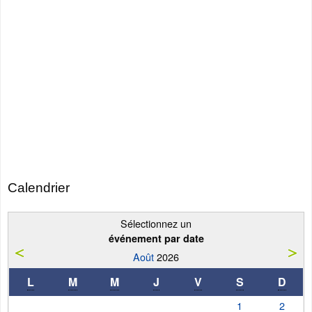
Calendrier
Sélectionnez un
événement par date
Août
2026
L
M
M
J
V
S
D
1
2