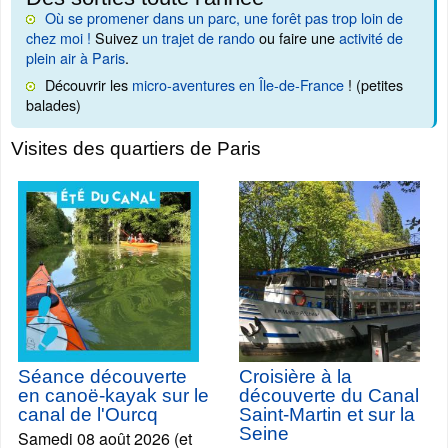
Où se promener dans un parc, une forêt pas trop loin de
chez moi !
Suivez
un trajet de rando
ou faire une
activité de
plein air à Paris
.
Découvrir les
micro-aventures en Île-de-France
! (petites
balades)
Visites des quartiers de Paris
Séance découverte
Croisière à la
en canoë-kayak sur le
découverte du Canal
canal de l'Ourcq
Saint-Martin et sur la
Seine
Samedi 08 août 2026 (et