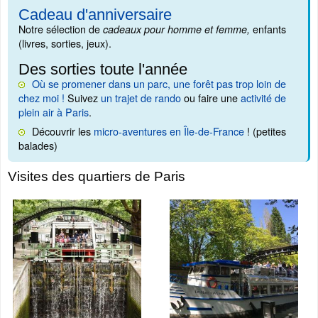
Cadeau d'anniversaire
Notre sélection de
enfants
cadeaux pour homme et femme,
(livres, sorties, jeux).
Des sorties toute l'année
Où se promener dans un parc, une forêt pas trop loin de
chez moi !
Suivez
un trajet de rando
ou faire une
activité de
plein air à Paris
.
Découvrir les
micro-aventures en Île-de-France
! (petites
balades)
Visites des quartiers de Paris