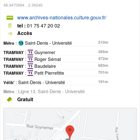
48.9470994
,
2.36246
www.archives-nationales.culture.gouv.fr/
tel :
01 75 47 20 02
Accès
:
Saint-Denis - Université
210m
Métro
:
Guynemer
385m
TRAMWAY
:
Roger Sémat
472m
TRAMWAY
:
Baudelaire
693m
TRAMWAY
:
Petit Pierrefitte
701m
TRAMWAY
: Saint-Denis - Université
191m
Vélib'
: Ligne 13, Saint-Denis - Université
Métro
Gratuit