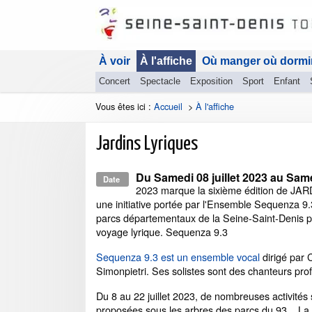
À voir
À l'affiche
Où manger où dormi
Concert
Spectacle
Exposition
Sport
Enfant
Vous êtes ici :
Accueil
>
À l'affiche
Jardins Lyriques
Du
Samedi 08 juillet 2023
au
Same
Date
2023 marque la sixième édition de JA
une initiative portée par l'Ensemble Sequenza 9.3 
parcs départementaux de la Seine-Saint-Denis p
voyage lyrique. Sequenza 9.3
Sequenza 9.3 est un ensemble vocal
dirigé par 
Simonpietri. Ses solistes sont des chanteurs pro
Du 8 au 22 juillet 2023, de nombreuses activités 
proposées sous les arbres des parcs du 93... L