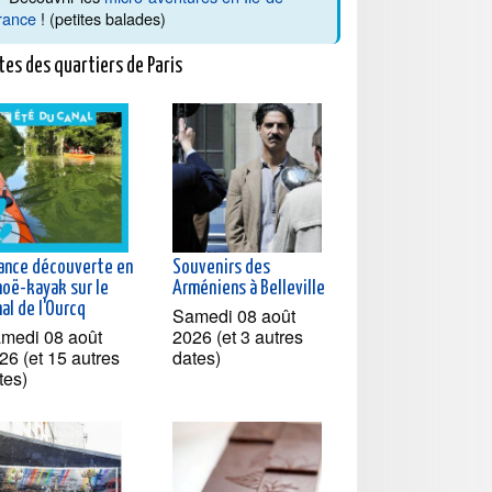
rance
! (petites balades)
tes des quartiers de Paris
ance découverte en
Souvenirs des
noë-kayak sur le
Arméniens à Belleville
al de l'Ourcq
Samedi 08 août
medi 08 août
2026 (et 3 autres
26 (et 15 autres
dates)
tes)