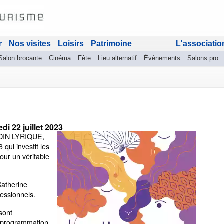
r
Nos visites
Loisirs
Patrimoine
L'associatio
Salon brocante
Cinéma
Fête
Lieu alternatif
Évènements
Salons pro
di 22 juillet 2023
RDIN LYRIQUE,
qui investit les
our un véritable
Catherine
fessionnels.
sont
a programmation