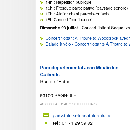
14h : Répétition publique
15h : Fresque participative (paysage sonore)
16h : Atelier chant parents-enfants
18h Concert "confluence"
Concert flottant Sequenz
Dimanche 23 juillet :
Concert flottant A Tribute to Woodtsock avec
Balade à vélo - Concert flottants A Tribute 
Parc départemental Jean Moulin les
Guilands
Rue de l'Epine
93100
BAGNOLET
48.863364
,
2.4272931000000426
parcsinfo.seinesaintdenis.fr/
tel :
01 71 29 59 82