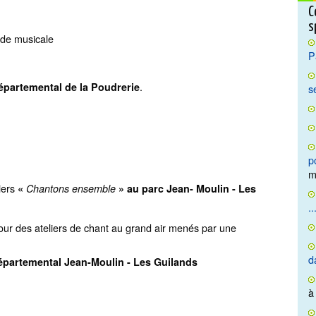
C
s
lade musicale
P
.
épartemental de la Poudrerie
s
p
m
iers
«
Chantons ensemble
» au parc Jean- Moulin - Les
..
our des ateliers de chant au grand air menés par une
d
épartemental Jean-Moulin - Les Guilands
à