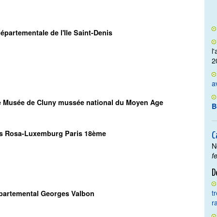
épartementale de l'Ile Saint-Denis
l
2
a
e Musée de Cluny mussée national du Moyen Age
B
ns Rosa-Luxemburg Paris 18ème
C
N
f
D
t
partemental Georges Valbon
r