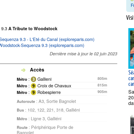
F
Visi
a 9.3
A Tribute to Woodstock
 Sequenza 9.3 - L'Eté du Canal (exploreparis.com)
to Woodstock-Sequenza 9.3 (exploreparis.com)
Dernière mise à jour le
02 juin 2023
Accès
Sé
:
Gallieni
805m
ca
Métro
can
:
Croix de Chavaux
815m
Métro
Sa
:
Robespierre
905m
Métro
20
: A3, Sortie Bagnolet
Autoroute
da
: 102, 122, 221, 318, Galliéni
Bus
: Ligne 3, Galliéni
Métro
: Périphérique Porte de
Route
Bagnolet