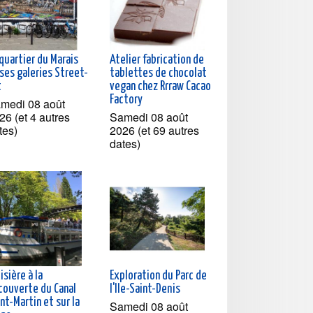
quartier du Marais
Atelier fabrication de
ses galeries Street-
tablettes de chocolat
t
vegan chez Rrraw Cacao
Factory
medi 08 août
26 (et 4 autres
Samedi 08 août
tes)
2026 (et 69 autres
dates)
isière à la
Exploration du Parc de
couverte du Canal
l'Ile-Saint-Denis
nt-Martin et sur la
Samedi 08 août