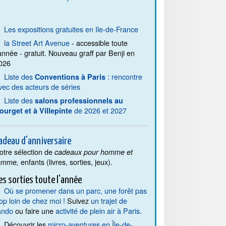
Les expositions gratuites en Ile-de-France
la Street Art Avenue
- accessible toute
'année - gratuit. Nouveau graff par Benji en
026
Liste des
: rencontre
Conventions à Paris
vec des acteurs de séries
Liste des
salons professionnels au
de 2026 et 2027
ourget et à Villepinte
adeau d'anniversaire
otre sélection de
cadeaux pour homme et
enfants (livres, sorties, jeux).
emme,
es sorties toute l'année
Où se promener dans un parc, une forêt pas
rop loin de chez moi !
Suivez
un trajet de
ando
ou faire une
activité de plein air à Paris
.
Découvrir les
micro-aventures en Île-de-