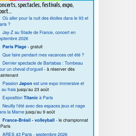
oncerts, spectacles, festivals, expo,
port...
Où aller pour la nuit des étoiles dans le 93 et
aris ?
Jay-Z au Stade de France, concert en
eptembre 2026
- gratuit
Paris Plage
Que faire pendant mes vacances cet été ?
Dernier spectacle de Bartabas : Tombeau
our un cheval d'orgueil
- à réserver dès
aintenant
Passion
est une expo immersive et
Japon
. au frais
jusqu'au 23 août
Exposition
à Paris
Titanic
Neuilly l'été avec des espaces jeux et nage
ans la Marne
jusqu'au 9 août
- le championnat
France-Brésil - volleyball
 Paris
ARES 43 Paris - septembre 2026