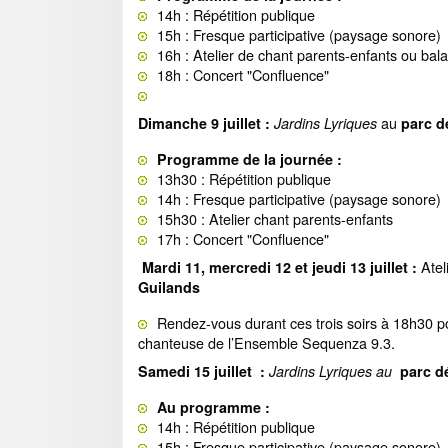
14h : Répétition publique
15h : Fresque participative (paysage sonore)
16h : Atelier de chant parents-enfants ou ba
18h : Concert "Confluence"
au
Dimanche 9 juillet :
Jardins Lyriques
parc d
Programme de la journée :
13h30 : Répétition publique
14h : Fresque participative (paysage sonore)
15h30 : Atelier chant parents-enfants
17h : Concert "Confluence"
Atel
Mardi 11, mercredi 12 et jeudi 13 juillet :
Guilands
Rendez-vous durant ces trois soirs à 18h30 p
chanteuse de l’Ensemble Sequenza 9.3.
Samedi 15 juillet :
Jardins Lyriques au
parc d
Au programme :
14h : Répétition publique
15h : Fresque participative (paysage sonore)