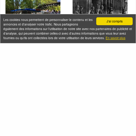
Les cookies nous permettent de personnaliser le contenu et les
J'ai compris
annonces et d'analyser notre trafic. Nous partageons
également des informations sur l'utilisation de notre site avec nos partenaires de publicité et
d'analyse, qui peuvent combiner celles-ci avec d'autres informations que vous leur avez
fournies ou qu'ils ont collectées lors de votre utilisation de leurs services.
En savoir plus
Croisière à la
De l'Occupation à la
découverte du Canal
Libération, Paris entre
Saint-Martin et sur la
1940 et 1944
Seine
Vendredi 07 août 2026 (et
Vendredi 07 août 2026 (et
23 autres dates)
54 autres dates)
Seine-Saint-Denis Tourisme
140, avenue Jean Lolive
93695 Pantin Cedex
Téléphone
Qui sommes-nous ?
Infos pratiques
Contact
FAQ