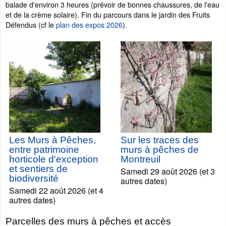
balade d'environ 3 heures (prévoir de bonnes chaussures, de l'eau
et de la crème solaire). Fin du parcours dans le jardin des Fruits
Défendus (cf le
plan des expos 2026
).
Les Murs à Pêches,
Sur les traces des
entre patrimoine
murs à pêches de
horticole d'exception
Montreuil
et sentiers de
Samedi 29 août 2026 (et 3
biodiversité
autres dates)
Samedi 22 août 2026 (et 4
autres dates)
Parcelles des murs à pêches et accès