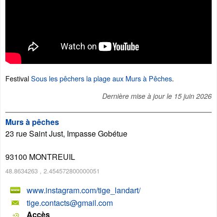
Festival
Sous les pêchers la plage aux Murs à Pêches
.
Dernière mise à jour le
15 juin 2026
Murs à pêches
23 rue Saint Just, Impasse Gobétue
93100
MONTREUIL
48.8634263
,
2.454572800000051
www.instagram.com/tige_landart/
tige.contacts@gmail.com
Accès