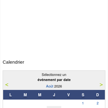
Calendrier
Sélectionnez un
événement par date
Août
2026
L
M
M
J
V
S
D
1
2