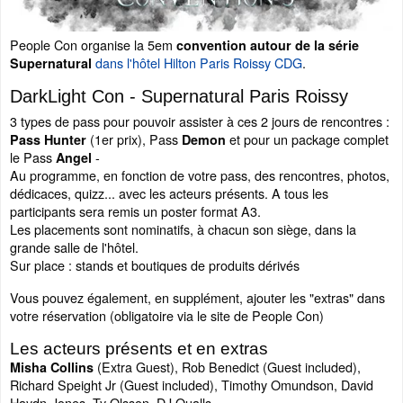
People Con organise la 5em
convention autour de la série
dans l'hôtel Hilton Paris Roissy CDG
.
Supernatural
DarkLight Con - Supernatural Paris Roissy
3 types de pass pour pouvoir assister à ces 2 jours de rencontres :
(1er prix), Pass
et pour un package complet
Pass Hunter
Demon
le Pass
-
Angel
Au programme, en fonction de votre pass, des rencontres, photos,
dédicaces, quizz... avec les acteurs présents. A tous les
participants sera remis un poster format A3.
Les placements sont nominatifs, à chacun son siège, dans la
grande salle de l'hôtel.
Sur place : stands et boutiques de produits dérivés
Vous pouvez également, en supplément, ajouter les "extras" dans
votre réservation (obligatoire via le site de People Con)
Les acteurs présents et en extras
(Extra Guest), Rob Benedict (Guest included),
Misha Collins
Richard Speight Jr (Guest included), Timothy Omundson, David
Haydn-Jones, Ty Olsson, DJ Qualls