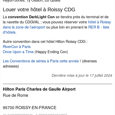
Louer votre hôtel à Roissy CDG
La
se tiendra près du terminal et de
convention DarkLight Con
la navette du CDGVAL ; vous pouvez réserver votre
hôtel à Roissy
dans la zone de l'aéroport
ou plus loin en prenant le
RER B - liste
d'hôtels
.
Autre convention dans cet hôtel Hilton Roissy CDG :
RiverCon à Paris
Once Upon a Time
(Happy Ending Con)
Les Conventions de séries à Paris cette année
! (diverses
adresses)
Dernière mise à jour le
17 juillet 2024
Hilton Paris Charles de Gaulle Airport
Rue de Rome
95700
ROISSY-EN-FRANCE
49.01003656068949
,
2.5580346504012823