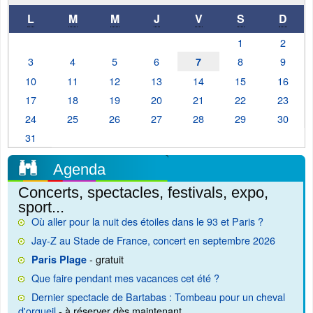
L
M
M
J
V
S
D
1
2
3
4
5
6
8
9
7
10
11
12
13
14
15
16
17
18
19
20
21
22
23
24
25
26
27
28
29
30
31
Agenda
Concerts, spectacles, festivals, expo,
sport...
Où aller pour la nuit des étoiles dans le 93 et Paris ?
Jay-Z au Stade de France, concert en septembre 2026
- gratuit
Paris Plage
Que faire pendant mes vacances cet été ?
Dernier spectacle de Bartabas : Tombeau pour un cheval
d'orgueil
- à réserver dès maintenant