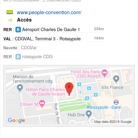
www.people-convention.com/
Accès
:
Aéroport Charles De Gaulle 1
235m
RER
: CDGVAL, Terminal 3 - Roissypole
184m
VAL
: CDGVal
Navette
:
roissypole CDG
RER