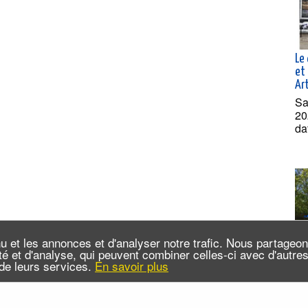
Le 
et 
Ar
Sa
20
da
u et les annonces et d'analyser notre trafic. Nous partageo
cité et d'analyse, qui peuvent combiner celles-ci avec d'autr
n de leurs services.
En savoir plus
Cro
dé
Sai