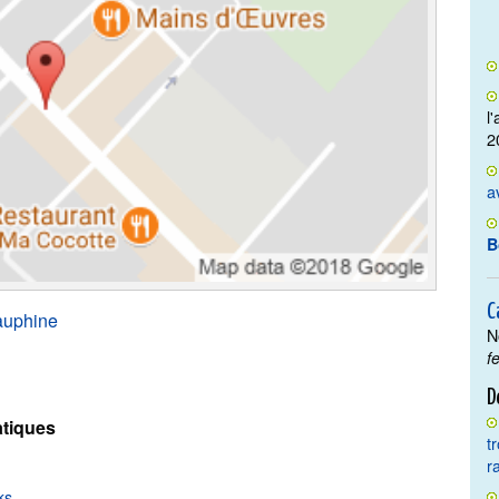
l
2
a
B
C
auphine
N
f
D
tiques
t
r
ks