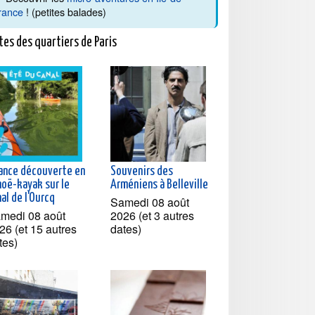
rance
! (petites balades)
tes des quartiers de Paris
ance découverte en
Souvenirs des
noë-kayak sur le
Arméniens à Belleville
al de l'Ourcq
Samedi 08 août
medi 08 août
2026 (et 3 autres
26 (et 15 autres
dates)
tes)