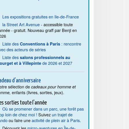
Les expositions gratuites en Ile-de-France
la Street Art Avenue
- accessible toute
'année - gratuit. Nouveau graff par Benji en
026
Liste des
: rencontre
Conventions à Paris
vec des acteurs de séries
Liste des
salons professionnels au
de 2026 et 2027
ourget et à Villepinte
adeau d'anniversaire
otre sélection de
cadeaux pour homme et
enfants (livres, sorties, jeux).
emme,
es sorties toute l'année
Où se promener dans un parc, une forêt pas
rop loin de chez moi !
Suivez
un trajet de
ando
ou faire une
activité de plein air à Paris
.
Découvrir les
micro-aventures en Île-de-