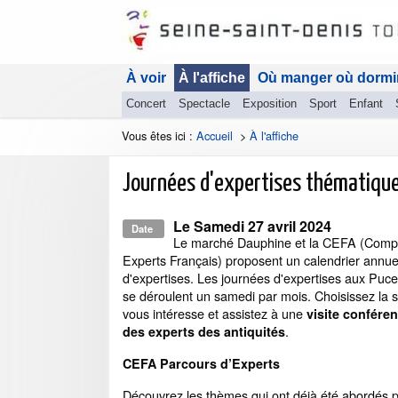
À voir
À l'affiche
Où manger où dormi
Concert
Spectacle
Exposition
Sport
Enfant
Vous êtes ici :
Accueil
>
À l'affiche
Journées d'expertises thématique
Le
Samedi 27 avril 2024
Date
Le marché Dauphine et la CEFA (Comp
Experts Français) proposent un calendrier annue
d'expertises. Les journées d'expertises aux Puc
se déroulent un samedi par mois. Choisissez la sp
vous intéresse et assistez à une
visite confére
.
des experts des antiquités
CEFA Parcours d’Experts
Découvrez les thèmes qui ont déjà été abordés p