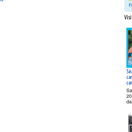
F
Visi
Sé
ca
can
Sa
20
da