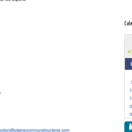
Cal
n
motion@plainecommunetourisme.com