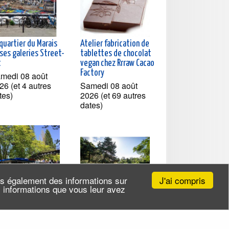
quartier du Marais
Atelier fabrication de
ses galeries Street-
tablettes de chocolat
t
vegan chez Rrraw Cacao
Factory
medi 08 août
26 (et 4 autres
Samedi 08 août
tes)
2026 (et 69 autres
dates)
J'ai compris
ns également des informations sur
es informations que vous leur avez
isière à la
Exploration du Parc de
couverte du Canal
l'Ile-Saint-Denis
nt-Martin et sur la
Samedi 08 août