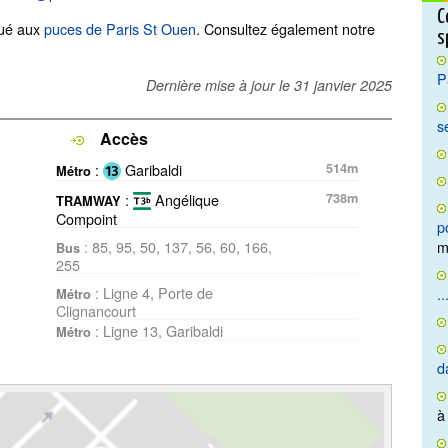
C
tué aux
puces de Paris St Ouen
. Consultez également notre
s
P
Dernière mise à jour le
31 janvier 2025
s
Accès
:
Garibaldi
514m
Métro
:
Angélique
738m
TRAMWAY
Compoint
p
: 85, 95, 50, 137, 56, 60, 166,
m
Bus
255
: Ligne 4, Porte de
..
Métro
Clignancourt
: Ligne 13, Garibaldi
Métro
d
à