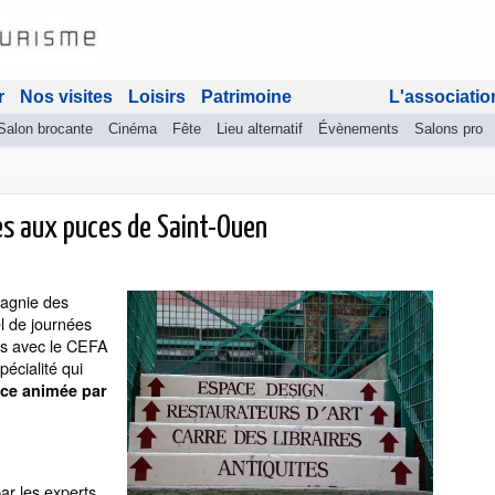
r
Nos visites
Loisirs
Patrimoine
L'associatio
Salon brocante
Cinéma
Fête
Lieu alternatif
Évènements
Salons pro
s aux puces de Saint-Ouen
agnie des
l de journées
es avec le CEFA
écialité qui
nce animée par
ar les experts