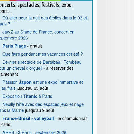
oncerts, spectacles, festivals, expo,
port...
Où aller pour la nuit des étoiles dans le 93 et
aris ?
Jay-Z au Stade de France, concert en
eptembre 2026
- gratuit
Paris Plage
Que faire pendant mes vacances cet été ?
Dernier spectacle de Bartabas : Tombeau
our un cheval d'orgueil
- à réserver dès
aintenant
Passion
est une expo immersive et
Japon
. au frais
jusqu'au 23 août
Exposition
à Paris
Titanic
Neuilly l'été avec des espaces jeux et nage
ans la Marne
jusqu'au 9 août
- le championnat
France-Brésil - volleyball
 Paris
ARES 43 Paris - septembre 2026