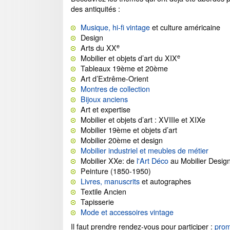
des antiquités :
Musique, hi-fi vintage
et culture américaine
Design
e
Arts du XX
e
Mobilier et objets d’art du XIX
Tableaux 19ème et 20ème
Art d’Extrême-Orient
Montres de collection
Bijoux anciens
Art et expertise
Mobilier et objets d’art : XVIIIe et XIXe
Mobilier 19ème et objets d’art
Mobilier 20ème et design
Mobilier industriel et meubles de métier
Mobilier XXe: de
l'Art Déco
au Mobilier Desig
Peinture (1850-1950)
Livres, manuscrits
et autographes
Textile Ancien
Tapisserie
Mode et accessoires vintage
Il faut prendre rendez-vous pour participer :
pro