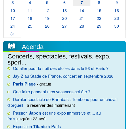
3
4
5
6
8
9
7
10
11
12
13
14
15
16
17
18
19
20
21
22
23
24
25
26
27
28
29
30
31
Agenda
Concerts, spectacles, festivals, expo,
sport...
Où aller pour la nuit des étoiles dans le 93 et Paris ?
Jay-Z au Stade de France, concert en septembre 2026
- gratuit
Paris Plage
Que faire pendant mes vacances cet été ?
Dernier spectacle de Bartabas : Tombeau pour un cheval
d'orgueil
- à réserver dès maintenant
Passion
est une expo immersive et ... au
Japon
frais
jusqu'au 23 août
Exposition
à Paris
Titanic