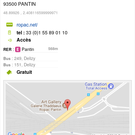
93500
PANTIN
48.89926
,
2.408116599999971
ropac.net/
tel :
33 (0)1 55 89 01 10
Accès
:
Pantin
568m
RER
: 249, Delizy
Bus
: 151, Delizy
Bus
Gratuit