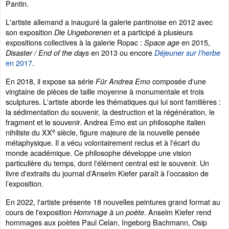
Pantin.
L'artiste allemand a inauguré la galerie pantinoise en 2012 avec
son exposition
et a participé à plusieurs
Die Ungeborenen
expositions collectives à la galerie Ropac :
en 2015,
Space age
en 2013 ou encore
Disaster / End of the days
Déjeuner sur l'herbe
en 2017
.
En 2018, il expose sa série
composée d'une
Für Andrea Emo
vingtaine de pièces de taille moyenne à monumentale et trois
sculptures. L'artiste aborde les thématiques qui lui sont familières :
la sédimentation du souvenir, la destruction et la régénération, le
fragment et le souvenir. Andrea Emo est un philosophe italien
e
nihiliste du XX
siècle, figure majeure de la nouvelle pensée
métaphysique. Il a vécu volontairement reclus et à l'écart du
monde académique. Ce philosophe développe une vision
particulière du temps, dont l'élément central est le souvenir. Un
livre d'extraits du journal d’Anselm Kiefer paraît à l’occasion de
l’exposition.
En 2022, l'artiste présente 18 nouvelles peintures grand format au
cours de l'exposition
. Anselm Kiefer rend
Hommage à un poète
hommages aux poètes Paul Celan, Ingeborg Bachmann, Osip