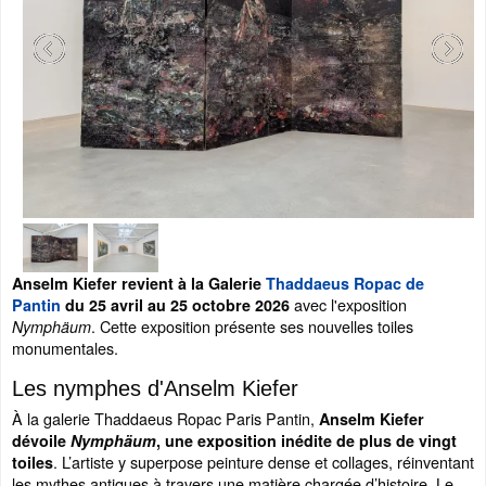
Anselm Kiefer revient à la Galerie
Thaddaeus Ropac de
avec l'exposition
Pantin
du 25 avril au 25 octobre 2026
. Cette exposition présente ses nouvelles toiles
Nymphäum
monumentales.
Les nymphes d'Anselm Kiefer
À la galerie Thaddaeus Ropac Paris Pantin,
Anselm Kiefer
dévoile
Nymphäum
, une exposition inédite de plus de vingt
. L’artiste y superpose peinture dense et collages, réinventant
toiles
les mythes antiques à travers une matière chargée d’histoire. Le