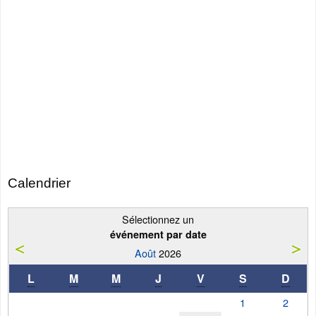
Calendrier
Sélectionnez un
événement par date
Août
2026
L
M
M
J
V
S
D
1
2