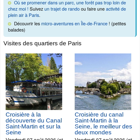
Où se promener dans un parc, une forêt pas trop loin de
chez moi !
Suivez
un trajet de rando
ou faire une
activité de
plein air à Paris
.
Découvrir les
micro-aventures en Île-de-France
! (petites
balades)
Visites des quartiers de Paris
Croisière à la
Croisière du canal
découverte du Canal
Saint-Martin à la
Saint-Martin et sur la
Seine, le meilleur des
Seine
deux mondes
Vendredi 07 août 2026 (et
Vendredi 07 août 2026 (et