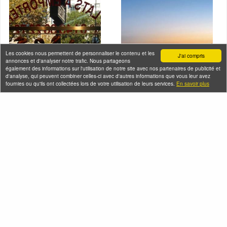
Les cookies nous permettent de personnaliser le contenu et les
J'ai compris
annonces et d'analyser notre trafic. Nous partageons
également des informations sur l'utilisation de notre site avec nos partenaires de publicité et
d'analyse, qui peuvent combiner celles-ci avec d'autres informations que vous leur avez
fournies ou qu'ils ont collectées lors de votre utilisation de leurs services.
En savoir plus
Balade-Déjeuner ou
Croisière Happy Hour
Dîner au coeur du
en Seine
quartier chinois de
Vendredi 07 août 2026 (et
Belleville
76 autres dates)
Vendredi 07 août 2026 (et
2 autres dates)
Seine-Saint-Denis Tourisme
140, avenue Jean Lolive
93695 Pantin Cedex
Téléphone